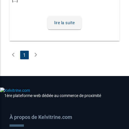
[...]
lire la suite
chevron_left
chevron_right
1
1ère plateforme web dédiée au commerce de proximité
À propos de Kelvitrine.com