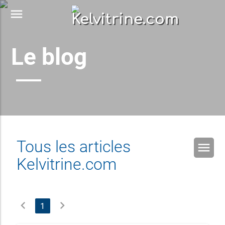
menu
Le blog
Tous les articles
menu
Kelvitrine.com
chevron_left
chevron_right
1