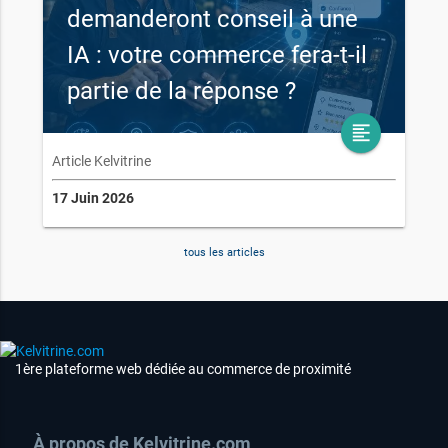
demanderont conseil à une
IA : votre commerce fera-t-il
partie de la réponse ?
format_align_left
Article Kelvitrine
17 Juin 2026
tous les articles
1ère plateforme web dédiée au commerce de proximité
À propos de Kelvitrine.com