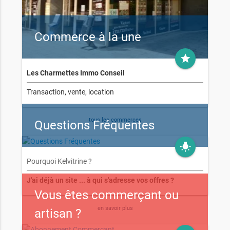
Commerce à la une
grade
Les Charmettes Immo Conseil
Transaction, vente, location
tous les commerces
Questions Fréquentes
wb_incandescent
Pourquoi Kelvitrine ?
J'ai déjà un site ... à qui s'adresse vos offres ?
Vous êtes commerçant ou
en savoir plus
artisan ?