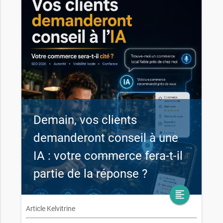
Demain, vos clients
demanderont conseil à une
IA : votre commerce fera-t-il
partie de la réponse ?
format_align_left
Article Kelvitrine