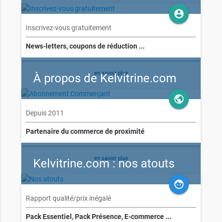
account_circle
Inscrivez-vous gratuitement
News-letters, coupons de réduction ...
en savoir plus
À propos de Kelvitrine.com
public
Depuis 2011
Partenaire du commerce de proximité
en savoir plus
Kelvitrine.com : nos atouts
face
Rapport qualité/prix inégalé
Pack Essentiel, Pack Présence, E-commerce ...