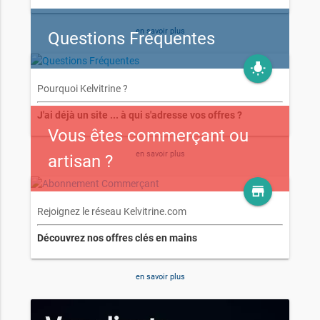
en savoir plus
Questions Fréquentes
wb_incandescent
Pourquoi Kelvitrine ?
J'ai déjà un site ... à qui s'adresse vos offres ?
Vous êtes commerçant ou
en savoir plus
artisan ?
store
Rejoignez le réseau Kelvitrine.com
Découvrez nos offres clés en mains
en savoir plus