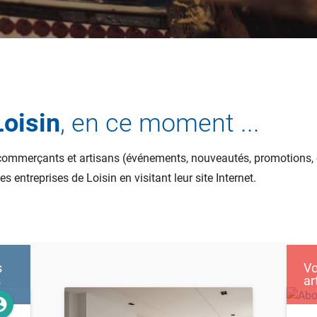
oisin
, en ce moment ...
 commerçants et artisans (événements, nouveautés, promotions, c
s entreprises de Loisin en visitant leur site Internet.
s
Vo
s
ar
_circle