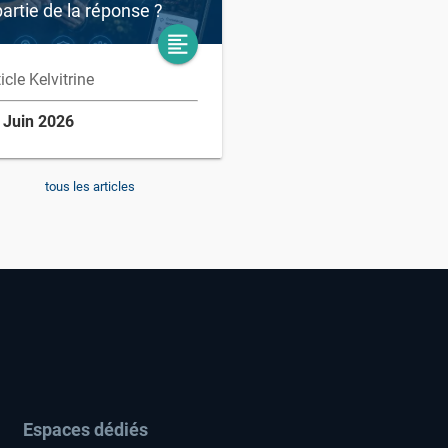
 partie de la réponse ?
format_align_left
icle Kelvitrine
 Juin 2026
tous les articles
Espaces dédiés