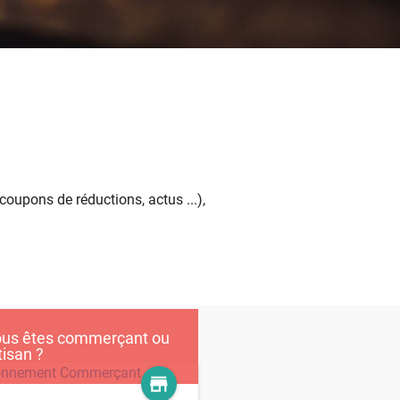
oupons de réductions, actus ...),
us êtes commerçant ou
tisan ?
store