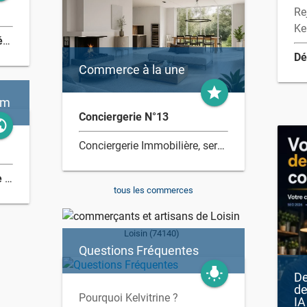
Re
Ke
News-letters, coupons de réduction ...
Commerce à la une
grade
om
Conciergerie N°13
lic
Conciergerie Immobilière, service de gestion locative courte durée
Partenaire du commerce de proximité
tous les commerces
Loisin (74140)
Questions Fréquentes
wb_incandescent
De
de
Pourquoi Kelvitrine ?
IA