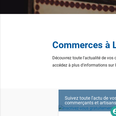
Commerces à L
Découvrez toute l'actualité de vos
accédez à plus d'informations sur le
Suivez toute l'actu de vo
commerçants et artisan
account