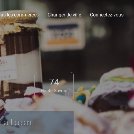
ous les commerces
Changer de ville
Connectez-vous
74
Haute-Savoie
 à Loisin