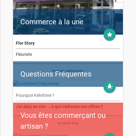
Commerce à la une
grade
Flor Story
Fleuriste
tous les commerces
Questions Fréquentes
wb_incandescent
Pourquoi Kelvitrine ?
J'ai déjà un site ... à qui s'adresse vos offres ?
Vous êtes commerçant ou
en savoir plus
artisan ?