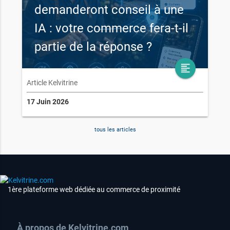
demanderont conseil à une
IA : votre commerce fera-t-il
partie de la réponse ?
format_align_left
Article Kelvitrine
17 Juin 2026
tous les articles
1ère plateforme web dédiée au commerce de proximité
À propos de Kelvitrine.com