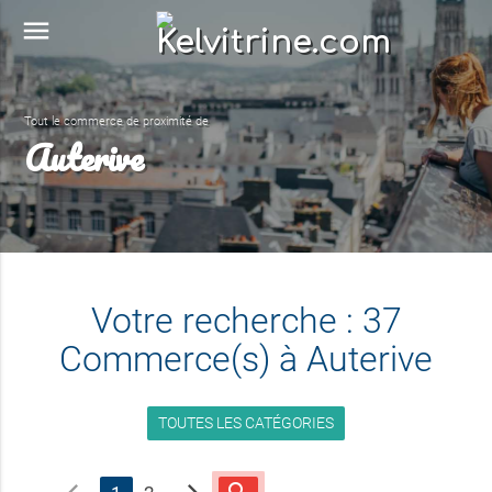
menu
Tout le commerce de proximité de
Auterive
Votre recherche : 37
Commerce(s) à Auterive
TOUTES LES CATÉGORIES
chevron_left
chevron_right
search