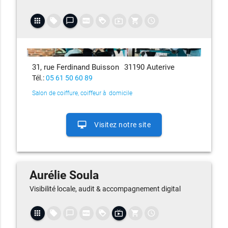
apps
local_offer
chat_bubble_outline
fiber_new
loyalty
live_tv
shopping_cart
access_time
31, rue Ferdinand Buisson
31190 Auterive
Tél.:
05 61 50 60 89
Salon de coiffure, coiffeur à domicile
desktop_mac
Visitez notre site
Aurélie Soula
Visibilité locale, audit & accompagnement digital
apps
local_offer
chat_bubble_outline
fiber_new
loyalty
live_tv
shopping_cart
access_time