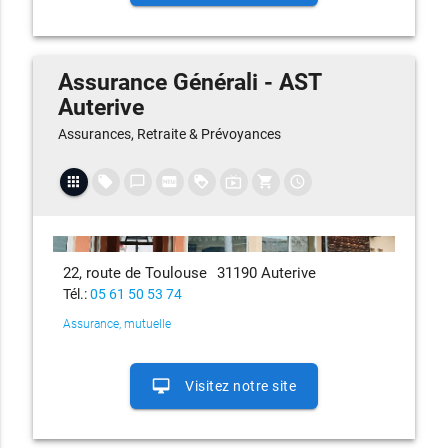
Assurance Générali - AST
Auterive
Assurances, Retraite & Prévoyances
apps
local_offer
chat_bubble_outline
fiber_new
loyalty
live_tv
shopping_cart
access_time
22, route de Toulouse
31190 Auterive
Tél.:
05 61 50 53 74
Assurance, mutuelle
desktop_mac
Visitez notre site