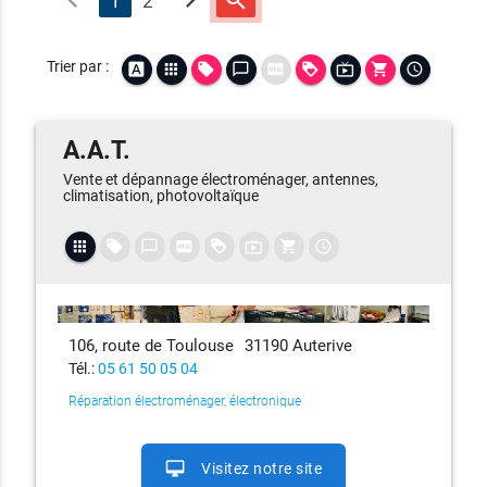
1
2
Trier
par
:
font_download
apps
local_offer
chat_bubble_outline
fiber_new
loyalty
live_tv
shopping_cart
access_time
A.A.T.
Vente et dépannage électroménager, antennes,
climatisation, photovoltaïque
apps
local_offer
chat_bubble_outline
fiber_new
loyalty
live_tv
shopping_cart
access_time
106, route de Toulouse
31190 Auterive
Tél.:
05 61 50 05 04
Réparation électroménager, électronique
desktop_mac
Visitez notre site