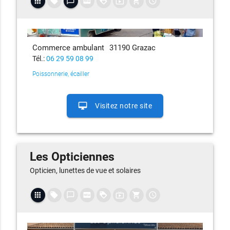
apps
local_offer
chat_bubble_outline
fiber_new
loyalty
live_tv
shopping_cart
access_time
Commerce ambulant
31190 Grazac
Tél.:
06 29 59 08 99
Poissonnerie, écailler
desktop_mac
Visitez notre site
Les Opticiennes
Opticien, lunettes de vue et solaires
apps
local_offer
chat_bubble_outline
fiber_new
loyalty
live_tv
shopping_cart
access_time