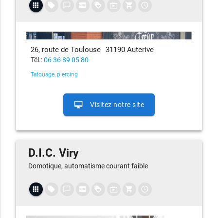
apps
local_offer
chat_bubble_outline
fiber_new
loyalty
live_tv
shopping_cart
access_time
26, route de Toulouse
31190 Auterive
Tél.:
06 36 89 05 80
Tatouage, piercing
desktop_mac
Visitez notre site
D.I.C. Viry
Domotique, automatisme courant faible
apps
local_offer
chat_bubble_outline
fiber_new
loyalty
live_tv
shopping_cart
access_time