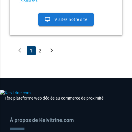
Épicerie fine
desktop_mac
Visitez notre site
chevron_left
chevron_right
1
2
1ère plateforme web dédiée au commerce de proximité
À propos de Kelvitrine.com