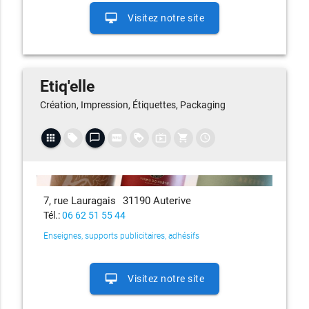
desktop_mac
Visitez notre site
Etiq'elle
Création, Impression, Étiquettes, Packaging
apps
local_offer
chat_bubble_outline
fiber_new
loyalty
live_tv
shopping_cart
access_time
7, rue Lauragais
31190 Auterive
Tél.:
06 62 51 55 44
Enseignes, supports publicitaires, adhésifs
desktop_mac
Visitez notre site