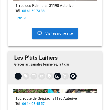
1, rue des Palmiers
31190 Auterive
Tél.:
05 61 50 73 38
Optique
desktop_mac
Visitez notre site
Les P'tits Laitiers
Glaces artisanales fermières, lait cru
apps
local_offer
chat_bubble_outline
fiber_new
loyalty
live_tv
shopping_cart
access_time
100, route de Grépiac
31190 Auterive
Tél.:
06 14 08 45 57