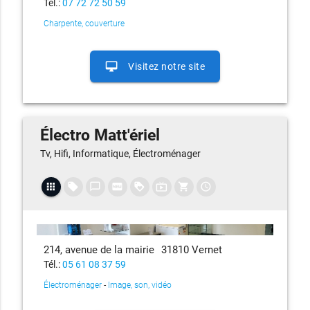
Tél.:
07 72 72 50 59
Charpente, couverture
desktop_mac
Visitez notre site
Électro Matt'ériel
Tv, Hifi, Informatique, Électroménager
apps
local_offer
chat_bubble_outline
fiber_new
loyalty
live_tv
shopping_cart
access_time
214, avenue de la mairie
31810 Vernet
Tél.:
05 61 08 37 59
Électroménager
-
Image, son, vidéo