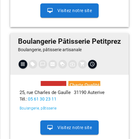
desktop_mac
Visitez notre site
Boulangerie Pâtisserie Petitprez
Boulangerie, pâtisserie artisanale
apps
local_offer
chat_bubble_outline
fiber_new
loyalty
live_tv
shopping_cart
access_time
25, rue Charles de Gaulle
31190 Auterive
Tél.:
05 61 30 23 11
Boulangerie, pâtisserie
desktop_mac
Visitez notre site