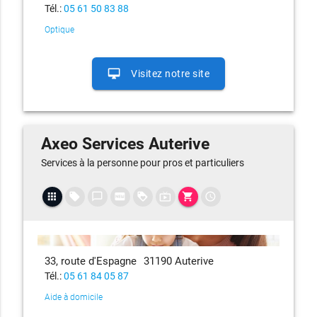
Tél.:
05 61 50 83 88
Optique
desktop_mac
Visitez notre site
Axeo Services Auterive
Services à la personne pour pros et particuliers
apps
local_offer
chat_bubble_outline
fiber_new
loyalty
live_tv
shopping_cart
access_time
33, route d'Espagne
31190 Auterive
Tél.:
05 61 84 05 87
Aide à domicile