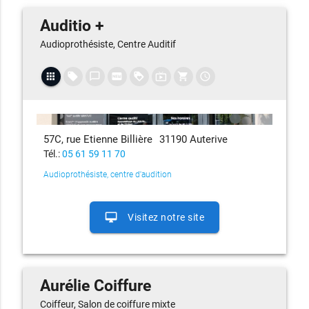
Auditio +
Audioprothésiste, Centre Auditif
apps
local_offer
chat_bubble_outline
fiber_new
loyalty
live_tv
shopping_cart
access_time
57C, rue Etienne Billière
31190 Auterive
Tél.:
05 61 59 11 70
Audioprothésiste, centre d'audition
desktop_mac
Visitez notre site
Aurélie Coiffure
Coiffeur, Salon de coiffure mixte