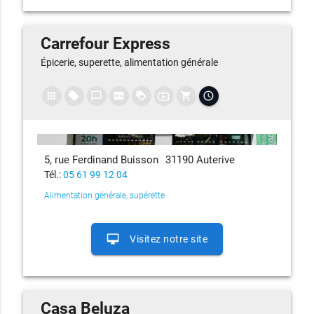
Carrefour Express
Épicerie, superette, alimentation générale
apps
local_offer
chat_bubble_outline
fiber_new
loyalty
live_tv
shopping_cart
access_time
5, rue Ferdinand Buisson
31190 Auterive
Tél.:
05 61 99 12 04
Alimentation générale, supérette
desktop_mac
Visitez notre site
Casa Beluza