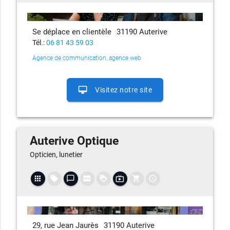
Se déplace en clientèle
31190 Auterive
Tél.:
06 81 43 59 03
Agence de communication, agence web
desktop_mac
Visitez notre site
Auterive Optique
Opticien, lunetier
apps
local_offer
chat_bubble_outline
fiber_new
loyalty
live_tv
shopping_cart
access_time
29, rue Jean Jaurès
31190 Auterive