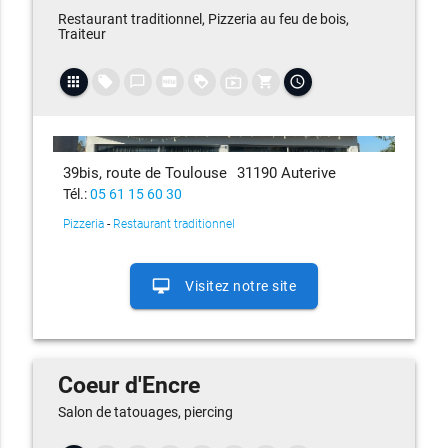
Restaurant traditionnel, Pizzeria au feu de bois,
Traiteur
apps
local_offer
chat_bubble_outline
fiber_new
loyalty
live_tv
shopping_cart
access_time
39bis, route de Toulouse
31190 Auterive
Tél.:
05 61 15 60 30
Pizzeria
-
Restaurant traditionnel
desktop_mac
Visitez notre site
Coeur d'Encre
Salon de tatouages, piercing