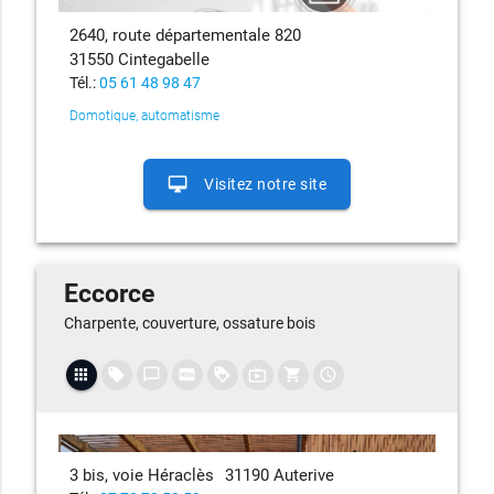
2640, route départementale 820
31550 Cintegabelle
Tél.:
05 61 48 98 47
Domotique, automatisme
desktop_mac
Visitez notre site
Eccorce
Charpente, couverture, ossature bois
apps
local_offer
chat_bubble_outline
fiber_new
loyalty
live_tv
shopping_cart
access_time
3 bis, voie Héraclès
31190 Auterive