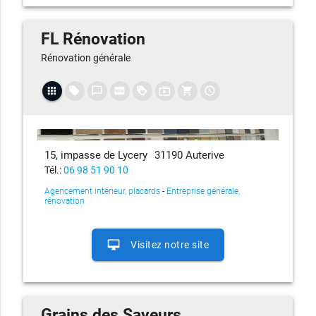
FL Rénovation
Rénovation générale
apps
local_offer
chat_bubble_outline
fiber_new
loyalty
live_tv
shopping_cart
access_time
15, impasse de Lycery
31190 Auterive
Tél.:
06 98 51 90 10
Agencement intérieur, placards
-
Entreprise générale,
rénovation
desktop_mac
Visitez notre site
Grains des Saveurs