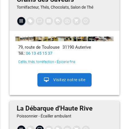
Torréfacteur, Thés, Chocolats, Salon de Thé
apps
local_offer
chat_bubble_outline
fiber_new
loyalty
live_tv
shopping_cart
access_time
79, route de Toulouse
31190 Auterive
Tél.:
06 13 45 15 37
Cafés, thés, torréfaction
-
Épicerie fine
desktop_mac
Visitez notre site
La Débarque d'Haute Rive
Poissonnier - Écailler ambulant