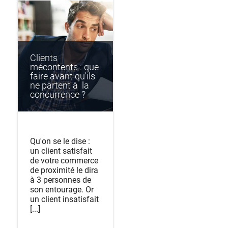
Clients
mécontents : que
faire avant qu'ils
ne partent à la
concurrence ?
Qu'on se le dise :
un client satisfait
de votre commerce
de proximité le dira
à 3 personnes de
son entourage. Or
un client insatisfait
[...]