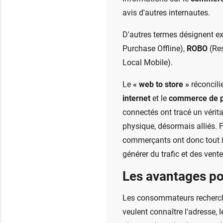
avis d'autres internautes.
D'autres termes désignent 
Purchase Offline),
ROBO
(Res
Local Mobile).
Le
« web to store »
réconcili
internet
et le
commerce de p
connectés ont tracé un véritab
physique, désormais alliés. Fa
commerçants ont donc tout int
générer du trafic et des ven
Les avantages p
Les consommateurs recherche
veulent connaître l'adresse, l