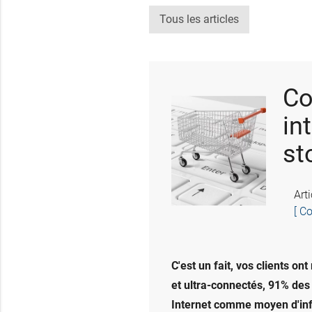
Tous les articles
Co
in
st
Art
[ C
C'est un fait, vos clients 
et ultra-connectés, 91% des
Internet comme moyen d'inf