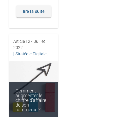
lire la suite
Article | 27 Juillet
2022
[ Stratégie Digitale ]
Comment
augmenter le
chiffre d’affaire
de son
commerce ?