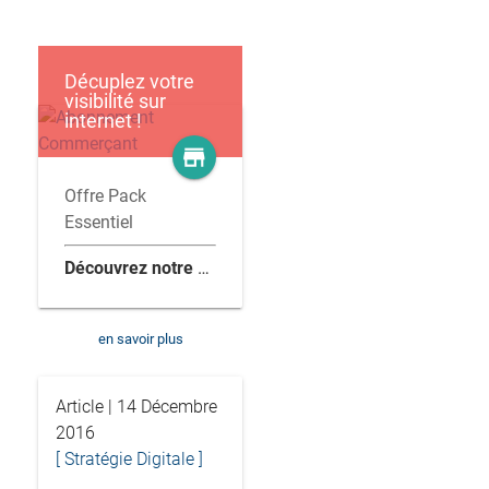
Décuplez votre
visibilité sur
internet !
store
Offre Pack
Essentiel
Découvrez notre offre clés en main
en savoir plus
Article | 14 Décembre
2016
[ Stratégie Digitale ]