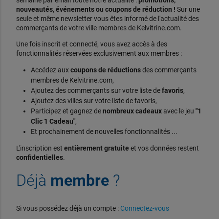
semaine par email toute notre actualité :
promotions,
nouveautés, événements ou coupons de réduction !
Sur une
seule et même newsletter vous êtes informé de l'actualité des
commerçants de votre ville membres de Kelvitrine.com.
Une fois inscrit et connecté, vous avez accès à des
fonctionnalités réservées exclusivement aux membres :
Accédez aux
coupons de réductions
des commerçants
membres de Kelvitrine.com,
Ajoutez des commerçants sur votre liste de
favoris
,
Ajoutez des villes sur votre liste de favoris,
Participez et gagnez de
nombreux cadeaux
avec le jeu
"1
Clic 1 Cadeau"
,
Et prochainement de nouvelles fonctionnalités ...
L'inscription est
entièrement gratuite
et vos données restent
confidentielles
.
Déjà
membre
?
Si vous possédez déjà un compte :
Connectez-vous