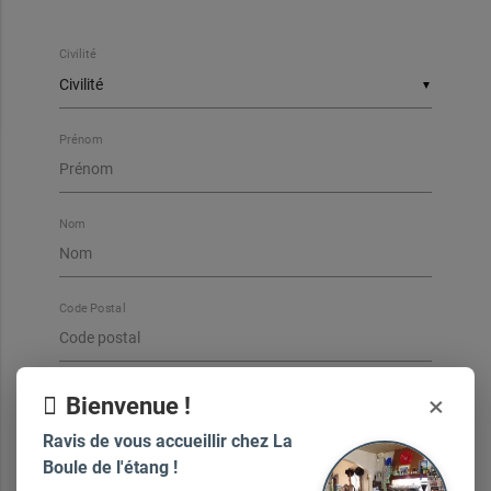
Civilité
▼
Prénom
Nom
Code Postal
Ville
×
Bienvenue !
Ravis de vous accueillir chez La
Boule de l'étang !