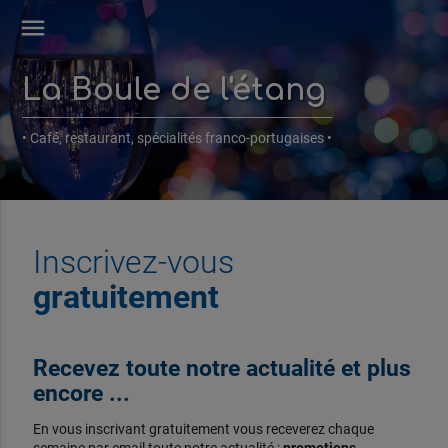
menu
La Boule de l'étang
• Café, restaurant, spécialités franco-portugaises •
Inscrivez-vous
gratuitement
Recevez toute notre actualité et plus
encore ...
En vous inscrivant gratuitement vous receverez chaque