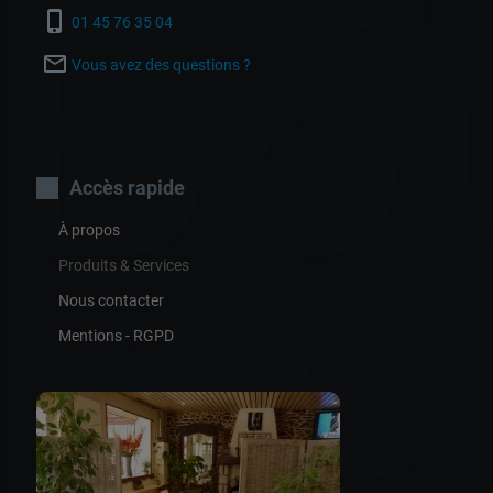
Bo
phone_iphone
01 45 76 35 04
mail_outline
Vous avez des questions ?
Accès rapide
de
À propos
Produits & Services
Nous contacter
Mentions - RGPD