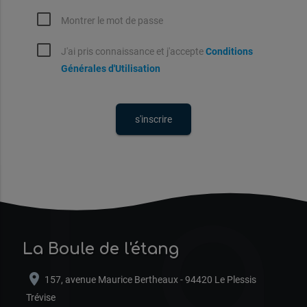
Montrer le mot de passe
J'ai pris connaissance et j'accepte
Conditions
Générales d'Utilisation
La
La Boule de l'étang
location_on
157, avenue Maurice Bertheaux - 94420 Le Plessis
Trévise