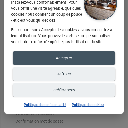
Installez-vous confortablement. Pour
vous offrir une visite agréable, quelques
cookies nous donnent un coup de pouce
- et c'est vous qui décidez.
Votre mot de passe doit être composé d'au moins 8 caractères
et contenir au moins une majuscule, une minuscule et un
chiffre. Les caractères spéciaux ne sont pas autorisés.
En cliquant sur « Accepter les cookies », vous consentez à
leur utilisation. Vous pouvez les refuser ou personnaliser
vos choix : le refus n'empêche pas l'utilisation du site.
Email de connexion
Accepter
Confirmation email
Refuser
Préférences
Mot de passe
Politique de confidentialité
Politique de cookies
Confirmation mot de passe