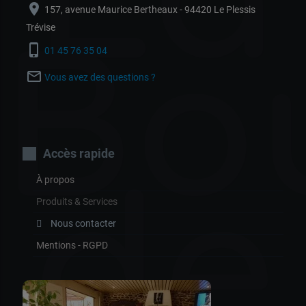
location_on
157, avenue Maurice Bertheaux - 94420 Le Plessis
Trévise
Bo
phone_iphone
01 45 76 35 04
mail_outline
Vous avez des questions ?
Accès rapide
de
À propos
Produits & Services
Nous contacter
Mentions - RGPD