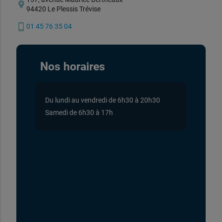
location_on
94420 Le Plessis Trévise
phone_iphone
01 45 76 35 04
Nos horaires
Du lundi au vendredi de 6h30 à 20h30
Samedi de 6h30 à 17h