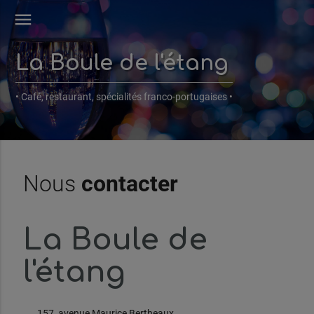
menu
La Boule de l'étang
• Café, restaurant, spécialités franco-portugaises •
Nous
contacter
La Boule de
l'étang
157, avenue Maurice Bertheaux