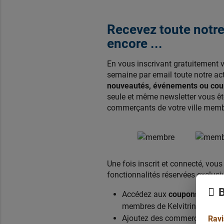
Recevez toute notre 
encore ...
En vous inscrivant gratuitement 
semaine par email toute notre act
nouveautés, événements ou coup
seule et même newsletter vous ête
commerçants de votre ville membr
Une fois inscrit et connecté, vou
fonctionnalités réservées exclu
B
Accédez aux
coupons de réd
membres de Kelvitrine.com,
Ajoutez des commerçants sur 
Ravi