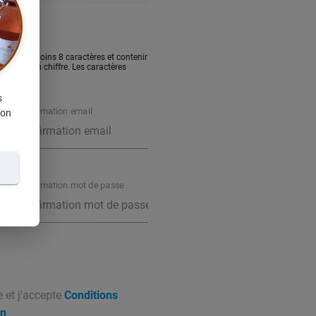
sé d'au moins 8 caractères et contenir
ule et un chiffre. Les caractères
s
Confirmation email
ion
Confirmation mot de passe
e et j'accepte
Conditions
on