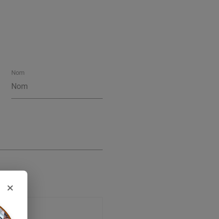
Nom
×