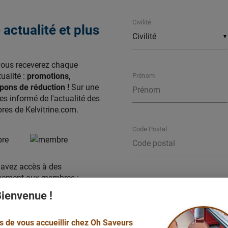
Civilité
actualité et plus
▼
vous receverez chaque
ualité :
promotions,
Prénom
ons de réduction !
Sur une
s informé de l'actualité des
es de Kelvitrine.com.
Code Postal
s avez accès à des
sivement aux membres :
Ville
ienvenue !
uctions
des commerçants
votre liste de
favoris
,
s de vous accueillir chez Oh Saveurs