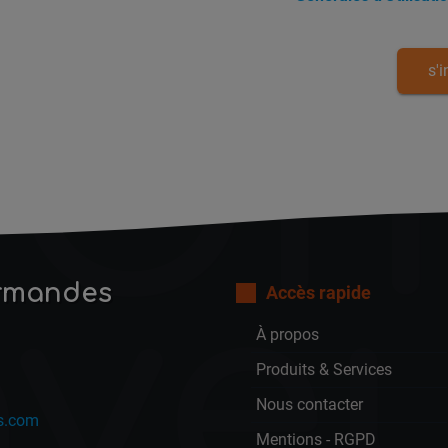
Oh
ve
rmandes
Accès rapide
À propos
Produits & Services
Nous contacter
s.com
Mentions - RGPD