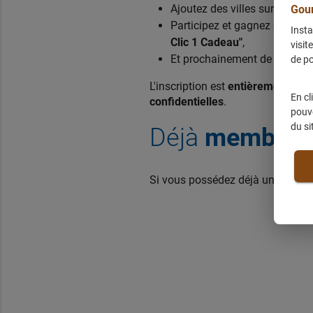
Ajoutez des villes sur votre li
Gou
Participez et gagnez de
nomb
Insta
Clic 1 Cadeau"
,
visit
Et prochainement de nouvelles
de po
L'inscription est
entièrement grat
En cl
confidentielles
.
pouve
du si
Déjà
membre
Si vous possédez déjà un compte