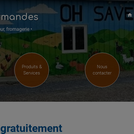
rmandes
home
ur, fromagerie •
Produits &
Nous
Services
contacter
s
gratuitement