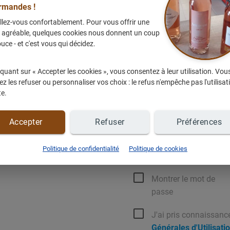
ste de favoris,
rmandes !
reux cadeaux
avec le jeu
"1
llez-vous confortablement. Pour vous offrir une
e agréable, quelques cookies nous donnent un coup
Votre mot de passe doit être compo
 fonctionnalités ...
uce - et c'est vous qui décidez.
au moins une majuscule, une minusc
spéciaux ne sont pas autorisés.
uite
et vos données restent
iquant sur « Accepter les cookies », vous consentez à leur utilisation. Vou
Email de connexion
z les refuser ou personnaliser vos choix : le refus n'empêche pas l'utilisat
te.
?
Accepter
Refuser
Préférences
 :
Connectez-vous
Mot de passe
Politique de confidentialité
Politique de cookies
Montrer le mot de
passe
J'ai pris connaissanc
Générales d'Utilisati