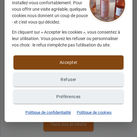
Installez-vous confortablement. Pour
vous offrir une visite agréable, quelques
cookies nous donnent un coup de pouce
- et c'est vous qui décidez.
En cliquant sur « Accepter les cookies », vous consentez à
leur utilisation. Vous pouvez les refuser ou personnaliser
vos choix : le refus n'empêche pas l'utilisation du site.
cola 1L
Accepter
Refuser
+ d'infos sur demande
Préférences
Politique de confidentialité
Politique de cookies
Tous nos produits