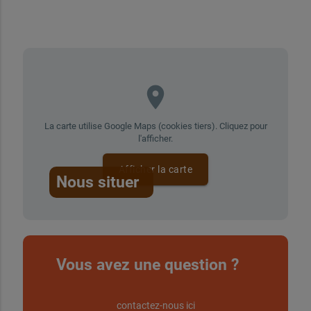
place
La carte utilise Google Maps (cookies tiers). Cliquez pour
l'afficher.
Afficher la carte
Nous situer
Vous avez une question ?
contactez-nous ici