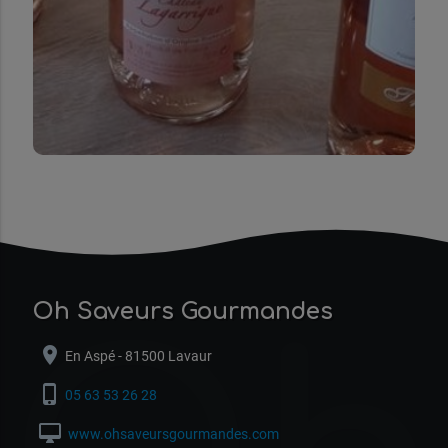
Oh Saveurs Gourmandes
location_on
En Aspé - 81500 Lavaur
phone_iphone
05 63 53 26 28
desktop_mac
www.ohsaveursgourmandes.com