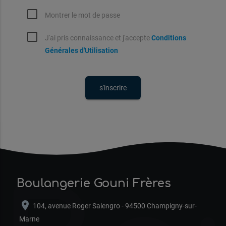
Montrer le mot de passe
J'ai pris connaissance et j'accepte
Conditions
Générales d'Utilisation
Boulangerie Gouni Frères
location_on
104, avenue Roger Salengro - 94500 Champigny-sur-
Marne