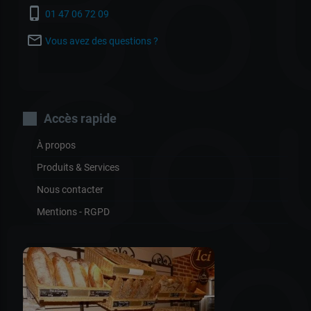
Bo
phone_iphone
01 47 06 72 09
mail_outline
Vous avez des questions ?
Go
Accès rapide
À propos
Produits & Services
Nous contacter
Mentions - RGPD
Frè