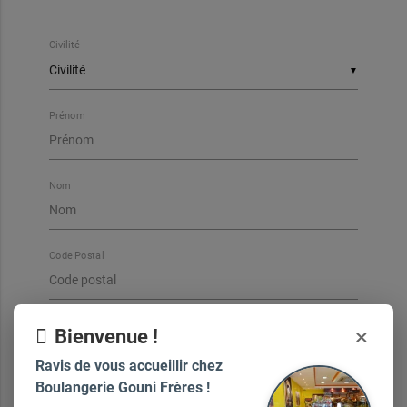
Civilité
▼
Prénom
Nom
Code Postal
Ville
×
Bienvenue !
Ravis de vous accueillir chez
Boulangerie Gouni Frères !