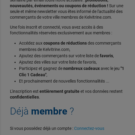
semaine par email toute notre actualité :
promotions,
nouveautés, événements ou coupons de réduction !
Sur une
seule et même newsletter vous êtes informé de l'actualité des
commerçants de votre ville membres de Kelvitrine.com.
Une fois inscrit et connecté, vous avez accès à des
fonctionnalités réservées exclusivement aux membres :
Accédez aux
coupons de réductions
des commerçants
membres de Kelvitrine.com,
Ajoutez des commerçants sur votre liste de
favoris
,
Ajoutez des villes sur votre liste de favoris,
Participez et gagnez de
nombreux cadeaux
avec le jeu
"1
Clic 1 Cadeau"
,
Et prochainement de nouvelles fonctionnalités ...
L'inscription est
entièrement gratuite
et vos données restent
confidentielles
.
Déjà
membre
?
Si vous possédez déjà un compte :
Connectez-vous