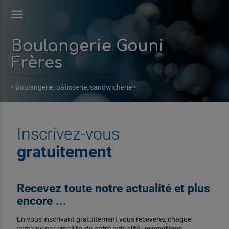
menu
Boulangerie Gouni
Frères
• Boulangerie, pâtisserie, sandwicherie •
Inscrivez-vous
gratuitement
Recevez toute notre actualité et plus
encore ...
En vous inscrivant gratuitement vous receverez chaque