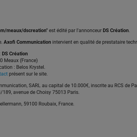
com/meaux/dscreation"
est édité par l'annonceur
DS Création
.
e.
Axofi Communication
intervient en qualité de prestataire techn
:
DS Création
00 Meaux (France)
cation : Belos Krystel.
tact
présent sur le site.
munication, SARL au capital de 10.000€, inscrite au RCS de Pa
83/189, avenue de Choisy 75013 Paris.
ellermann, 59100 Roubaix, France.