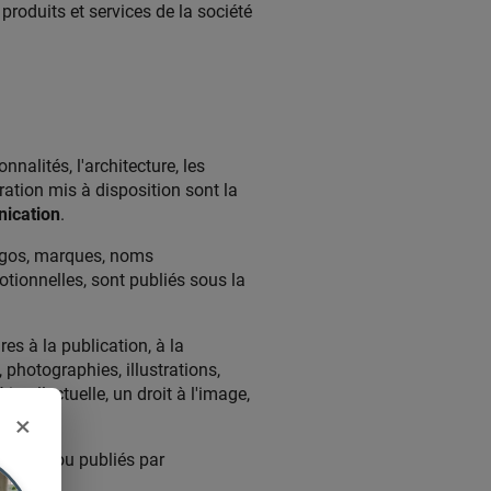
 produits et services de la société
nalités, l'architecture, les
ration mis à disposition sont la
ication
.
logos, marques, noms
otionnelles, sont publiés sous la
es à la publication, à la
 photographies, illustrations,
ntellectuelle, un droit à l'image,
×
validés ou publiés par