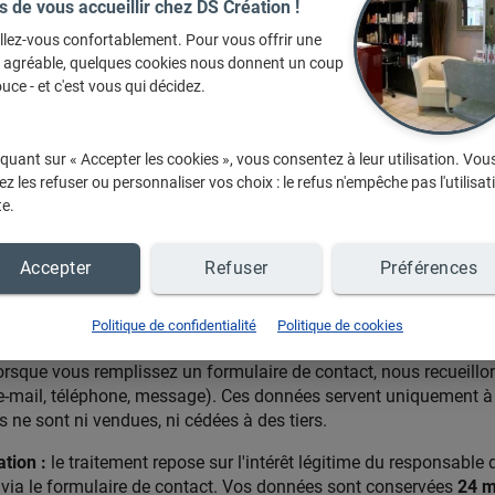
s de vous accueillir chez DS Création !
 modification, adaptation, extraction, réutilisation ou diffusion, t
llez-vous confortablement. Pour vous offrir une
ou des contenus publiés sur le site, sans autorisation préalable du
e agréable, quelques cookies nous donnent un coup
rivé ou familial.
uce - et c'est vous qui décidez.
iquant sur « Accepter les cookies », vous consentez à leur utilisation. Vou
ntialité
z les refuser ou personnaliser vos choix : le refus n'empêche pas l'utilisat
te.
ialité décrit la façon dont vos
données personnelles
sont collec
itrine.com/meaux/dscreation"
, conformément au Règlement Génér
atique et Libertés.
Accepter
Refuser
Préférences
réation, 9, rue Notre Dame 77100 Meaux. L'hébergement et le t
Politique de confidentialité
Politique de cookies
ication
.
orsque vous remplissez un formulaire de contact, nous recueillo
e-mail, téléphone, message). Ces données servent uniquement à
les ne sont ni vendues, ni cédées à des tiers.
tion :
le traitement repose sur l'intérêt légitime du responsable
via le formulaire de contact. Vos données sont conservées
24 m