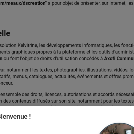
com/meaux/dscreation"
a pour objet de présenter, sur internet, les
elle
solution Kelvitrine, les développements informatiques, les fonction
ents graphiques propres à la plateforme et les outils d'administ
n
ou font l'objet de droits d'utilisation concédés à
Axofi Commun
r, notamment les textes, photographies, illustrations, vidéos, 
tarifs, menus, catalogues, actualités, événements et offres prom
onceur.
ensemble des droits, licences, autorisations et accords nécessair
on des contenus diffusés sur son site, notamment pour les textes,
rciaux et tout autre élément protégé par un droit de propriété i
roit de tiers.
ienvenue !
être tenue responsable des contenus fournis, ajoutés, modifiés, 
teintes aux droits de tiers résultant de ces contenus.