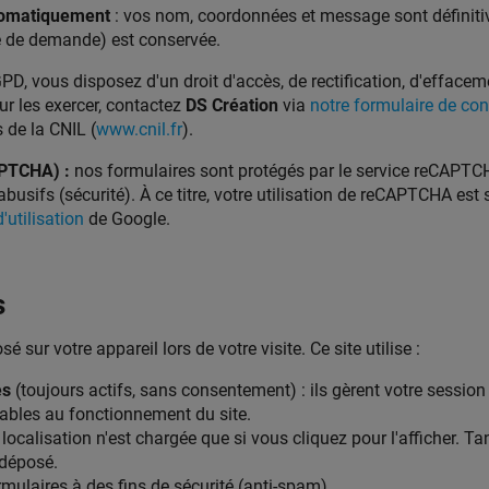
omatiquement
: vos nom, coordonnées et message sont définitiv
e de demande) est conservée.
 vous disposez d'un droit d'accès, de rectification, d'effacemen
ur les exercer, contactez
DS Création
via
notre formulaire de con
 de la CNIL (
www.cnil.fr
).
APTCHA) :
nos formulaires sont protégés par le service reCAPTCH
busifs (sécurité). À ce titre, votre utilisation de reCAPTCHA est
'utilisation
de Google.
s
é sur votre appareil lors de votre visite. Ce site utilise :
es
(toujours actifs, sans consentement) : ils gèrent votre session
sables au fonctionnement du site.
 localisation n'est chargée que si vous cliquez pour l'afficher. Ta
déposé.
rmulaires à des fins de sécurité (anti-spam).