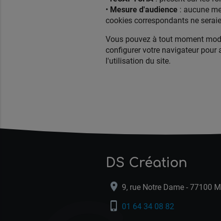
•
Mesure d'audience
: aucune mesu
cookies correspondants ne serai
Vous pouvez à tout moment modifie
configurer votre navigateur pour 
l'utilisation du site.
DS Création
location_on
9, rue Notre Dame - 77100 
phone_iphone
01 64 34 08 82