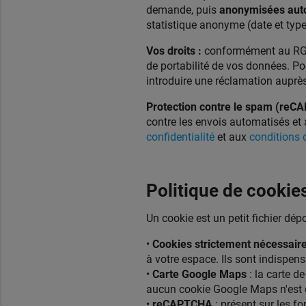
demande, puis
anonymisées aut
statistique anonyme (date et typ
Vos droits :
conformément au RGPD,
de portabilité de vos données. Po
introduire une réclamation auprès
Protection contre le spam (reC
contre les envois automatisés et a
confidentialité
et aux
conditions d
Politique de cookie
Un cookie est un petit fichier dépos
•
Cookies strictement nécessair
à votre espace. Ils sont indispen
•
Carte Google Maps
: la carte de
aucun cookie Google Maps n'est 
•
reCAPTCHA
: présent sur les fo