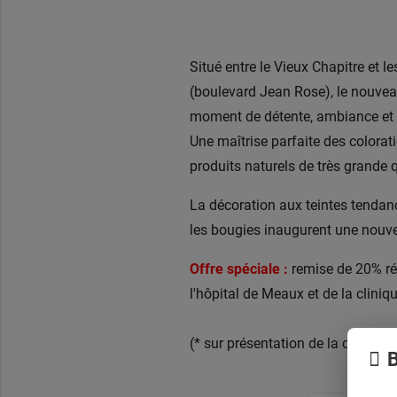
Situé entre le Vieux Chapitre et l
(boulevard Jean Rose), le nouvea
moment de détente, ambiance et 
Une maîtrise parfaite des colorat
produits naturels de très grande q
La décoration aux teintes tendanc
les bougies inaugurent une nouve
Offre spéciale :
remise de 20% ré
l'hôpital de Meaux et de la cliniq
(* sur présentation de la carte pr
B