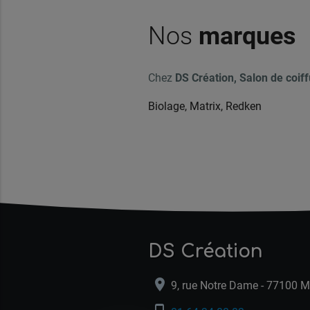
Nos
marques
Chez
DS Création, Salon de coif
Biolage, Matrix, Redken
DS Création
location_on
9, rue Notre Dame - 77100 