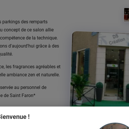
es parkings des remparts
u concept de ce salon allie
compétence de la technique.
ions d'aujourd'hui grâce à des
ualité.
e, les fragrances agréables et
lle ambiance zen et naturelle.
servée au personnel de
ue de Saint Faron*
ofessionnelle)
ienvenue !