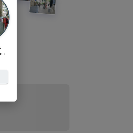
s
ion