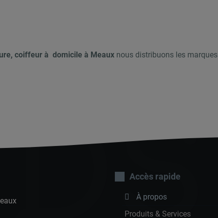
fure, coiffeur à domicile à Meaux
nous distribuons les marques 
DS
Accès rapide
À propos
Meaux
Produits & Services