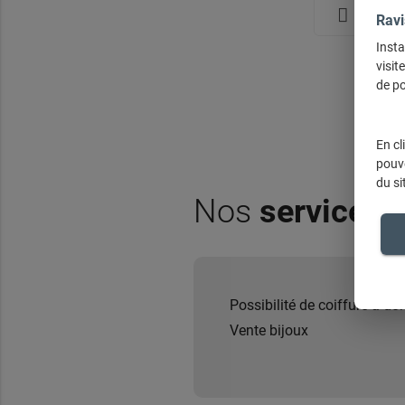
Nous co
Ravi
Insta
visit
de po
En cl
pouve
du si
Nos
services
Possibilité de coiffure à do
Vente bijoux