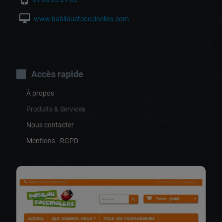
Ba
desktop_mac
www.babilouetcoccinelles.com
et
Accès rapide
À propos
Produits & Services
Nous contacter
Mentions - RGPD