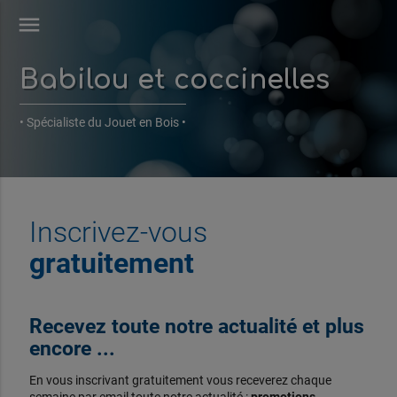
menu
Babilou et coccinelles
• Spécialiste du Jouet en Bois •
Inscrivez-vous
gratuitement
Recevez toute notre actualité et plus
encore ...
En vous inscrivant gratuitement vous receverez chaque