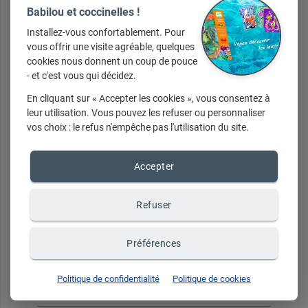
Babilou et coccinelles !
Installez-vous confortablement. Pour
vous offrir une visite agréable, quelques
Votre mot de passe doit être composé d'au moins 8 caractères
et contenir au moins une majuscule, une minuscule et un
cookies nous donnent un coup de pouce
chiffre. Les caractères spéciaux ne sont pas autorisés.
- et c'est vous qui décidez.
En cliquant sur « Accepter les cookies », vous consentez à
Email de connexion
leur utilisation. Vous pouvez les refuser ou personnaliser
vos choix : le refus n'empêche pas l'utilisation du site.
Confirmation email
Accepter
Refuser
Mot de passe
Préférences
Confirmation mot de passe
Politique de confidentialité
Politique de cookies