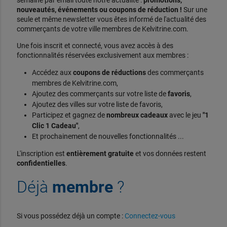
semaine par email toute notre actualité :
promotions,
nouveautés, événements ou coupons de réduction !
Sur une
seule et même newsletter vous êtes informé de l'actualité des
commerçants de votre ville membres de Kelvitrine.com.
Une fois inscrit et connecté, vous avez accès à des
fonctionnalités réservées exclusivement aux membres :
Accédez aux
coupons de réductions
des commerçants
membres de Kelvitrine.com,
Ajoutez des commerçants sur votre liste de
favoris
,
Ajoutez des villes sur votre liste de favoris,
Participez et gagnez de
nombreux cadeaux
avec le jeu
"1
Clic 1 Cadeau"
,
Et prochainement de nouvelles fonctionnalités ...
L'inscription est
entièrement gratuite
et vos données restent
confidentielles
.
Déjà
membre
?
Si vous possédez déjà un compte :
Connectez-vous