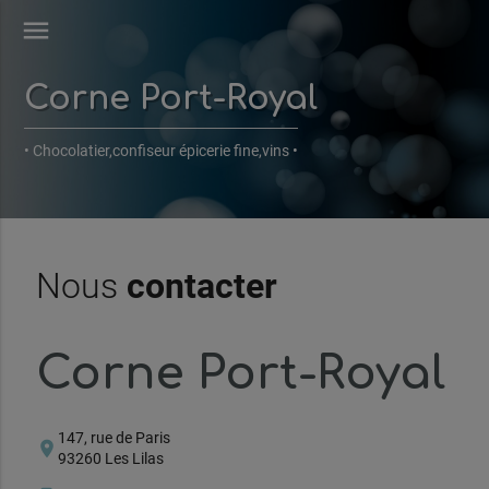
menu
Corne Port-Royal
• Chocolatier,confiseur épicerie fine,vins •
Nous
contacter
Corne Port-Royal
147, rue de Paris
location_on
93260 Les Lilas