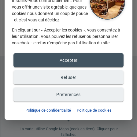
Installez-vous confortablement. Pour
vous offrir une visite agréable, quelques
cookies nous donnent un coup de pouce
- et c'est vous qui décidez.
Envoyer
En cliquant sur « Accepter les cookies », vous consentez à
leur utilisation. Vous pouvez les refuser ou personnaliser
vos choix : le refus n'empêche pas l'utilisation du site.
Accepter
Refuser
Préférences
Politique de confidentialité
Politique de cookies
place
La carte utilise Google Maps (cookies tiers). Cliquez pour
l'afficher.