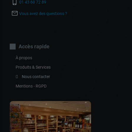
Co
phone_iphone
01 43 60 72 89
mail_outline
Vous avez des questions ?
Por
Accès rapide
À propos
Produits & Services
Nous contacter
Mentions - RGPD
Ro