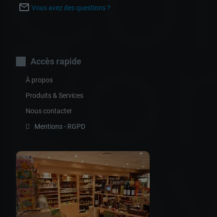
Co
mail_outline
Vous avez des questions ?
Por
Accès rapide
À propos
Produits & Services
Nous contacter
Mentions - RGPD
Ro