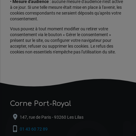
•
Mesure d'audience
: aucune mesure d'audience n'est active
à ce jour. Si une telle mesure était mise en place à l'avenir, les
cookies correspondants ne seraient déposés qu'après votre
consentement.
Vous pouvez à tout moment modifier ou retirer votre
consentement via le bouton « Gérer le consentement »
présent sur le site, ou configurer votre navigateur pour
accepter, refuser ou supprimer les cookies. Le refus des
cookies non essentiels n'empêche pas l'utilisation du site.
Corne Port-Royal
location_on
147, rue de Paris - 93260 Les Lilas
phone_iphone
01 43 60 72 89