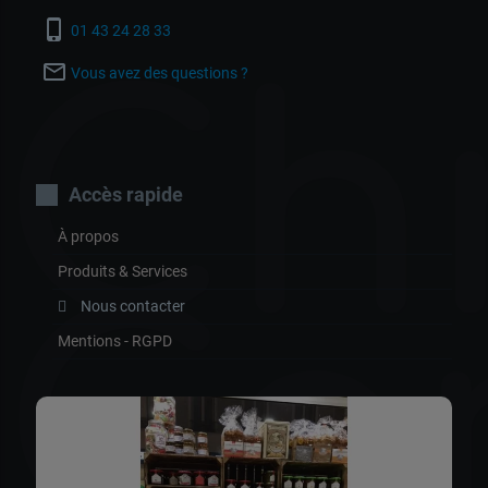
phone_iphone
01 43 24 28 33
Chr
mail_outline
Vous avez des questions ?
Accès rapide
À propos
Produits & Services
Co
Nous contacter
Mentions - RGPD