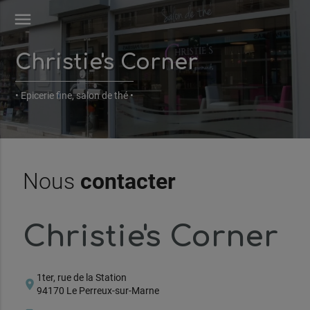
menu
Christie's Corner
• Epicerie fine, salon de thé •
Nous
contacter
Christie's Corner
1ter, rue de la Station
location_on
94170 Le Perreux-sur-Marne