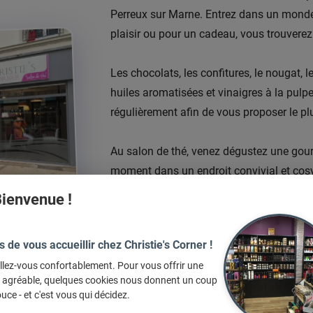
Perreux sur Marne. Entrez dans un monde
plaisir ou pour un cadeau, vous trouverez
Les chocolats, les confitures, le nougat, l
huiles aromatisées et vinaigres à la pulp
régulièrement afin de vous proposer le pl
Au salon de thé, venez dégustez une gou
moment dans un endroit convivial et cosy
ienvenue !
Nouveau au rayon du thé DAMMANN : une 
maintenant disponible ...
s de vous accueillir chez Christie's Corner !
llez-vous confortablement. Pour vous offrir une
e agréable, quelques cookies nous donnent un coup
Contactez-
uce - et c'est vous qui décidez.