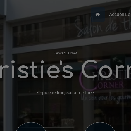
Accueil Le
home
Bienvenue chez
istie's Co
• Epicerie fine, salon de thé •