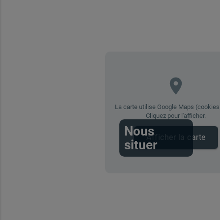
place
La carte utilise Google Maps (cookies 
Cliquez pour l'afficher.
Nous
Afficher la carte
situer