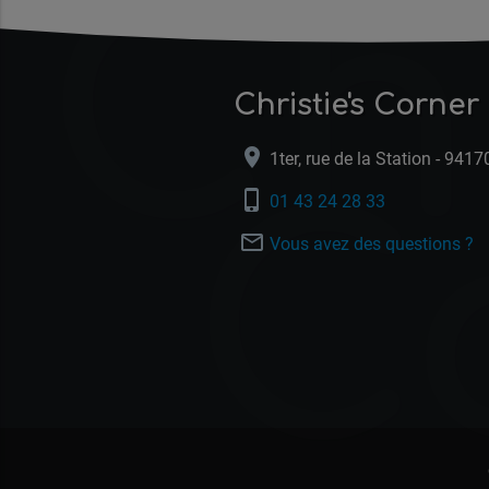
Chr
Christie's Corner
location_on
1ter, rue de la Station - 941
C
phone_iphone
01 43 24 28 33
mail_outline
Vous avez des questions ?