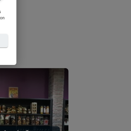
s
ion