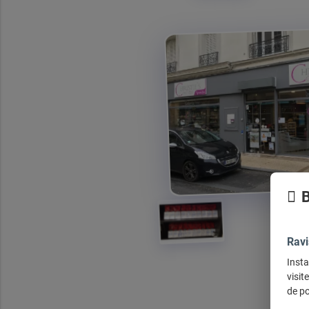
B
Ravi
Insta
visit
de po