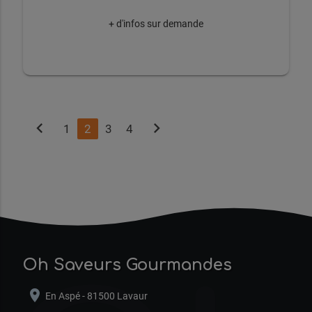
+ d'infos sur demande
chevron_left
chevron_right
1
2
3
4
Oh Saveurs Gourmandes
location_on
En Aspé - 81500 Lavaur