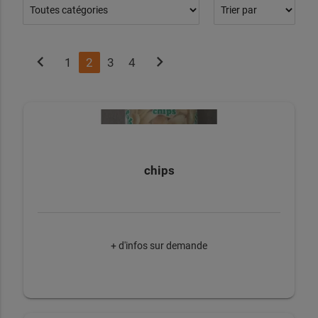
chevron_left
chevron_right
1
2
3
4
chips
+ d'infos sur demande