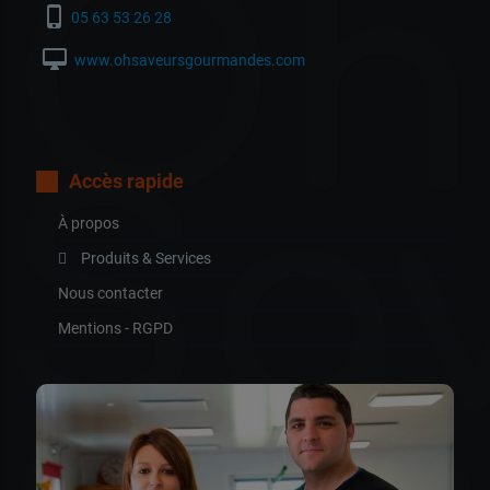
Oh
phone_iphone
05 63 53 26 28
desktop_mac
www.ohsaveursgourmandes.com
Sa
Accès rapide
À propos
Produits & Services
Nous contacter
Mentions - RGPD