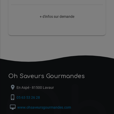
+ d'infos sur demande
Oh Saveurs Gourmandes
location_on
En Aspé - 81500 Lavaur
phone_iphone
05 63 53 26 28
desktop_mac
www.ohsaveursgourmandes.com