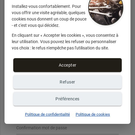
Installez-vous confortablement. Pour
vous offrir une visite agréable, quelques
cookies nous donnent un coup de pouce
Votre mot de passe doit être composé d'au moins 8 caractères
- et c'est vous qui décidez.
et contenir au moins une majuscule, une minuscule et un
chiffre. Les caractères spéciaux ne sont pas autorisés.
En cliquant sur « Accepter les cookies », vous consentez à
leur utilisation. Vous pouvez les refuser ou personnaliser
Email de connexion
vos choix : le refus n'empêche pas l'utilisation du site.
Accepter
Confirmation email
Refuser
Mot de passe
Préférences
Politique de confidentialité
Politique de cookies
Confirmation mot de passe