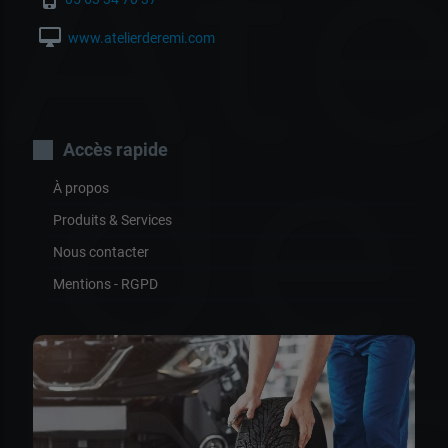
Ate
desktop_mac
www.atelierderemi.com
de
Accès rapide
À propos
Produits & Services
Nous contacter
Mentions - RGPD