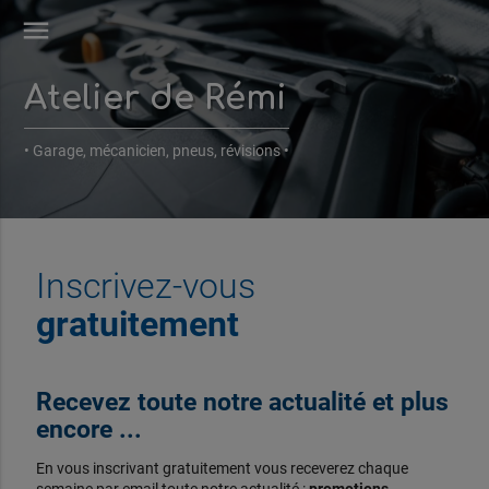
menu
Atelier de Rémi
• Garage, mécanicien, pneus, révisions •
Inscrivez-vous
gratuitement
Recevez toute notre actualité et plus
encore ...
En vous inscrivant gratuitement vous receverez chaque