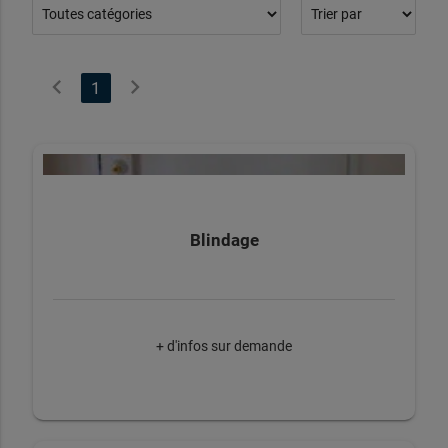
chevron_left
chevron_right
1
Blindage
+ d'infos sur demande