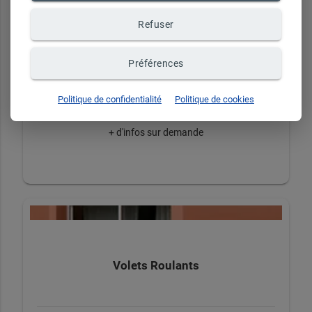
Refuser
Serrure de défense
Préférences
Politique de confidentialité
Politique de cookies
+ d'infos sur demande
Volets Roulants