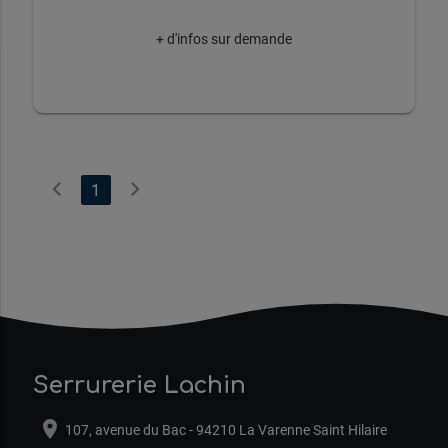
+ d'infos sur demande
chevron_left
chevron_right
1
Serrurerie Lachin
location_on
107, avenue du Bac - 94210 La Varenne Saint Hilaire