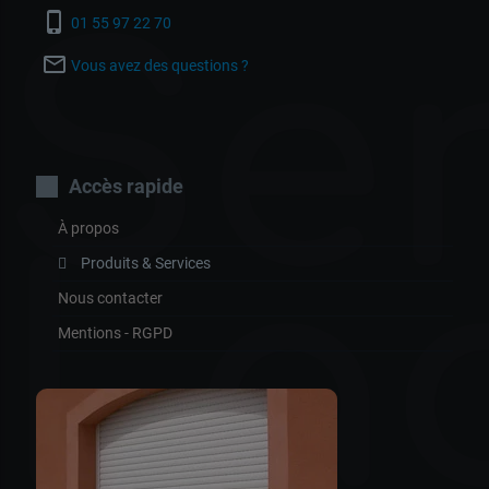
Ser
phone_iphone
01 55 97 22 70
mail_outline
Vous avez des questions ?
Accès rapide
À propos
La
Produits & Services
Nous contacter
Mentions - RGPD