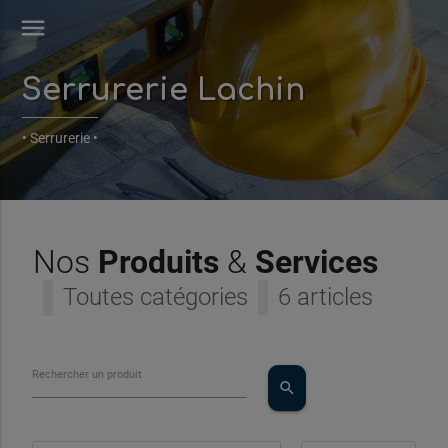
menu
Serrurerie Lachin
• Serrurerie •
Nos
Produits
&
Services
Toutes catégories
6 articles
Rechercher un produit
search