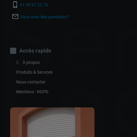
Ser
phone_iphone
01 55 97 22 70
mail_outline
Vous avez des questions ?
Accès rapide
À propos
La
Produits & Services
Nous contacter
Mentions - RGPD