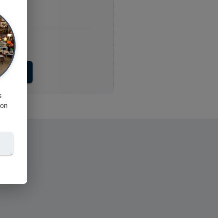
voyer
s
ion