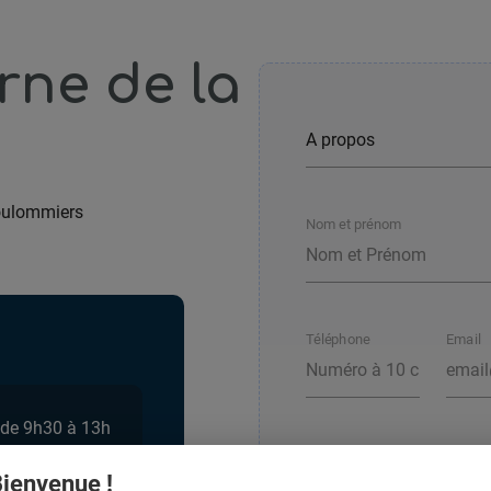
rne de la
ulommiers
Nom et prénom
Téléphone
Email
 de 9h30 à 13h
ienvenue !
Votre message