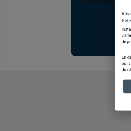
Ravi
Bele
Insta
visit
de po
En cl
pouve
du si