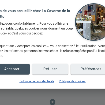
s de vous accueillir chez La Caverne de la
tte !
llez-vous confortablement. Pour vous offrir une
e agréable, quelques cookies nous donnent un coup
uce - et c'est vous qui décidez.
En
iquant sur « Accepter les cookies », vous consentez à leur utilisation. Vou
z les refuser ou personnaliser vos choix : le refus n'empêche pas l'utilisat
te.
Accepter
Refuser
Préférences
Politique de confidentialité
Politique de cookies
place