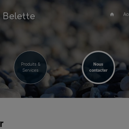
Ac
 Belette
home
Produits &
Nous
Services
contacter
r