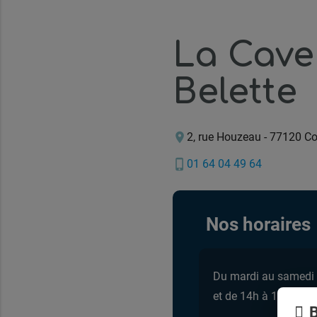
La Cave
Belette
location_on
2, rue Houzeau
-
77120 Co
phone_iphone
01 64 04 49 64
Nos horaires
Du mardi au samedi
et de 14h à 19h30
B