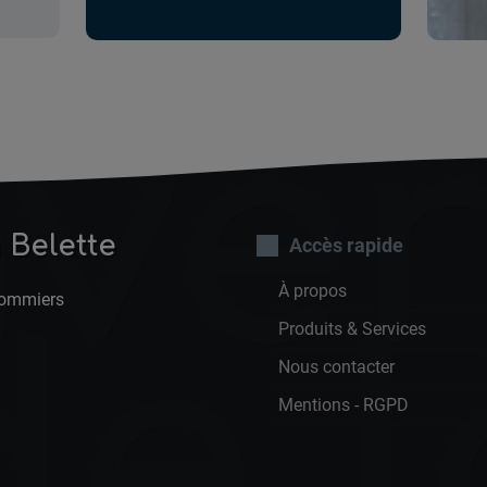
La
ve
 Belette
Accès rapide
À propos
lommiers
de l
Produits & Services
Nous contacter
Mentions - RGPD