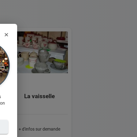
×
La vaisselle
s
ion
+ d'infos sur demande