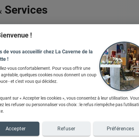
&
Services
ienvenue !
s de vous accueillir chez La Caverne de la
tte !
llez-vous confortablement. Pour vous offrir une
e agréable, quelques cookies nous donnent un coup
uce - et c'est vous qui décidez.
Les objets de
Les mirroirs
iquant sur « Accepter les cookies », vous consentez à leur utilisation. Vou
décoration
z les refuser ou personnaliser vos choix : le refus n'empêche pas l'utilisat
te.
Accepter
Refuser
Préférences
+ d'infos sur demande
+ d'infos sur demande