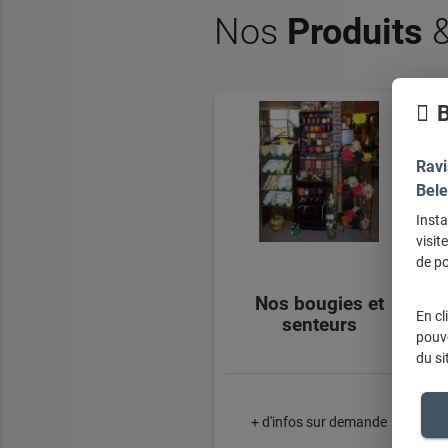
Nos
Produits
B
Ravi
Bele
Insta
visit
de po
Nos bougies et
En cl
senteurs
pouve
du si
+ d'infos sur demande