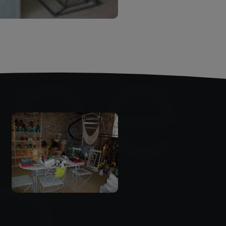
rne
a