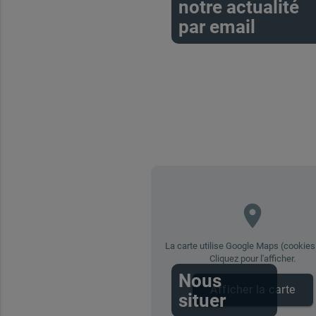
notre actualité
par email
place
La carte utilise Google Maps (cookies 
Cliquez pour l'afficher.
Nous
Afficher la carte
situer