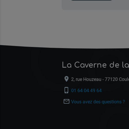
Ca
La Caverne de la
location_on
2, rue Houzeau - 77120 Cou
phone_iphone
01 64 04 49 64
mail_outline
Vous avez des questions ?