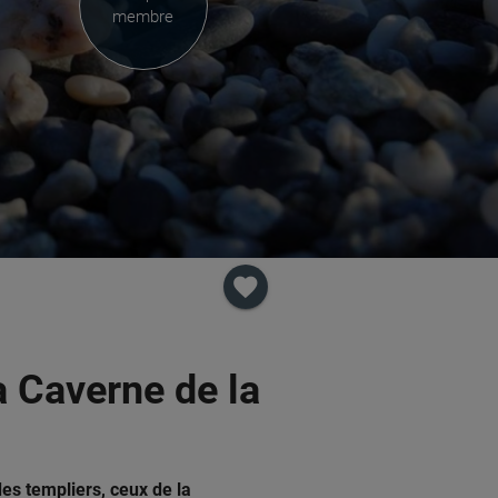
membre
favorite
a Caverne de la
es templiers, ceux de la