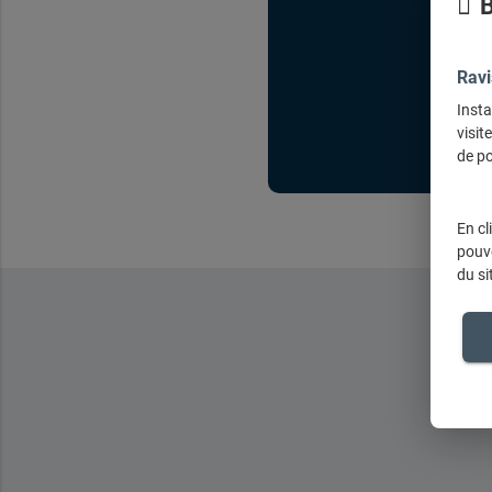
B
Ravi
Insta
visit
de po
En cl
pouve
du si