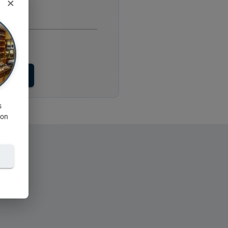
×
voyer
s
ion