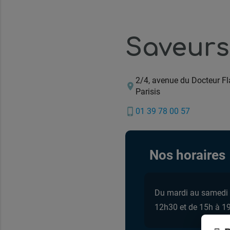
Saveurs
2/4, avenue du Docteur F
location_on
Parisis
phone_iphone
01 39 78 00 57
Nos horaires
Du mardi au samedi
12h30 et de 15h à 1