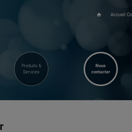
Accueil Co
home
Produits &
Nous
Services
contacter
r