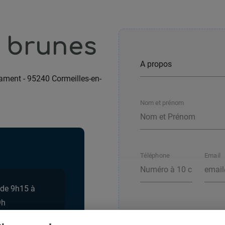
 brunes
lament
-
95240 Cormeilles-en-
Nom et prénom
Téléphone
Email
 de 9h15 à
9h
Votre message