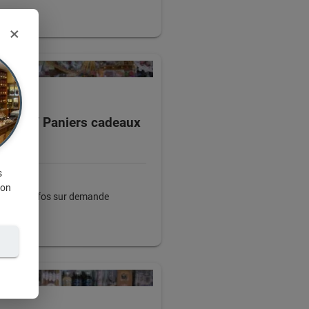
×
ffrets / Paniers cadeaux
s
ion
+ d'infos sur demande