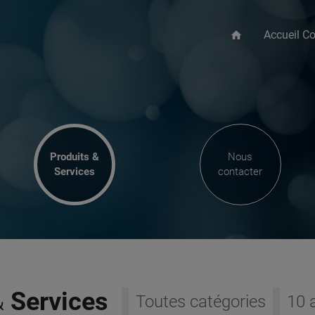
Accueil Co
home
Produits &
Nous
Services
contacter
&
Services
Toutes catégories
10 a