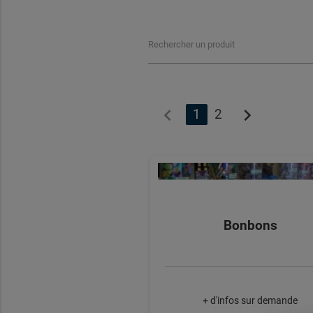
Rechercher un produit
chevron_left
chevron_right
1
2
Bonbons
+ d'infos sur demande