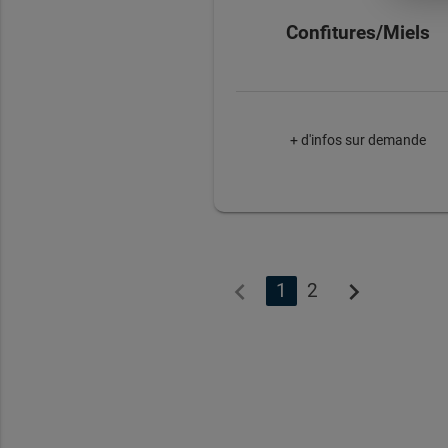
Confitures/Miels
+ d'infos sur demande
chevron_left
chevron_right
1
2