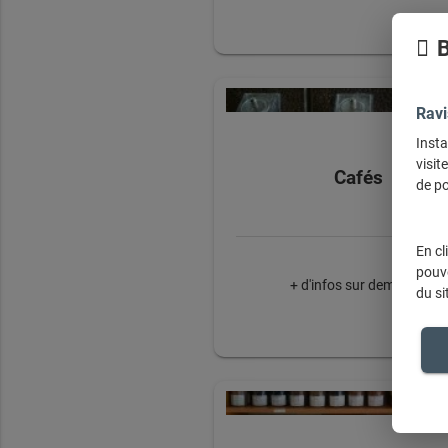
B
Ravi
Insta
visit
Cafés
de po
En cl
pouve
+ d'infos sur demande
du si