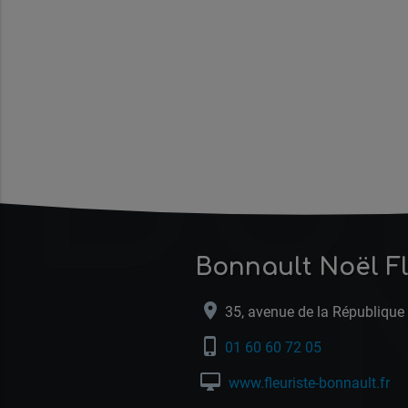
Bo
Bonnault Noël F
location_on
35, avenue de la République 
phone_iphone
01 60 60 72 05
desktop_mac
www.fleuriste-bonnault.fr