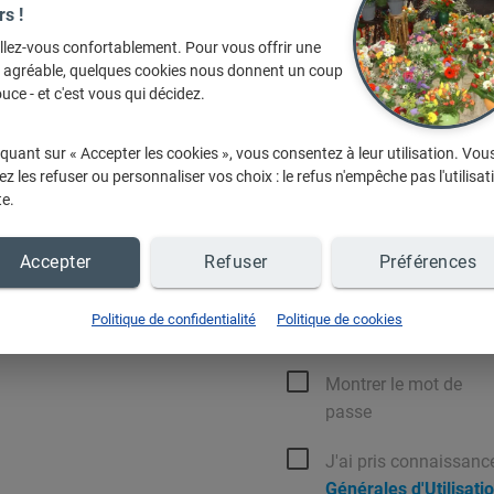
ste de favoris,
rs !
reux cadeaux
avec le jeu
"1
llez-vous confortablement. Pour vous offrir une
e agréable, quelques cookies nous donnent un coup
Votre mot de passe doit être compo
 fonctionnalités ...
uce - et c'est vous qui décidez.
au moins une majuscule, une minusc
spéciaux ne sont pas autorisés.
uite
et vos données restent
iquant sur « Accepter les cookies », vous consentez à leur utilisation. Vou
Email de connexion
z les refuser ou personnaliser vos choix : le refus n'empêche pas l'utilisat
te.
?
Accepter
Refuser
Préférences
 :
Connectez-vous
Mot de passe
Politique de confidentialité
Politique de cookies
Montrer le mot de
passe
J'ai pris connaissanc
Générales d'Utilisati