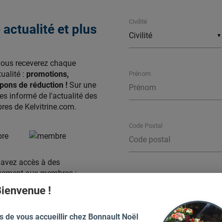
Civilité
actualité et plus
▼
vous receverez chaque
ualité :
promotions,
Prénom
ons de réduction !
Sur une
s informé de l'actualité des
es de Kelvitrine.com.
Code Postal
s avez accès à des
sivement aux membres :
Ville
ienvenue !
uctions
des commerçants
votre liste de
favoris
,
s de vous accueillir chez Bonnault Noël