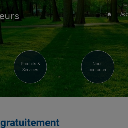
Acc
leurs
home
Produits &
Nous
Services
contacter
s
gratuitement