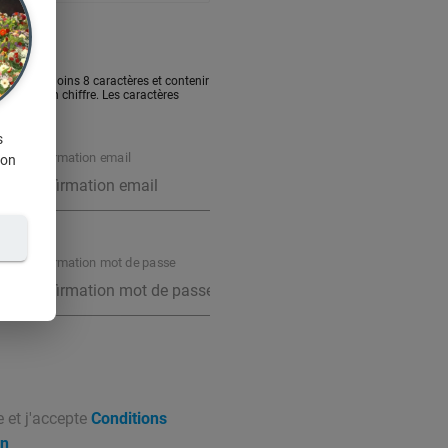
sé d'au moins 8 caractères et contenir
ule et un chiffre. Les caractères
s
Confirmation email
ion
Confirmation mot de passe
e et j'accepte
Conditions
on