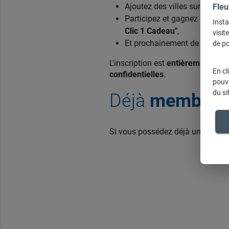
Ajoutez des villes sur votre li
Fleu
Participez et gagnez de
nomb
Insta
Clic 1 Cadeau"
,
visit
Et prochainement de nouvelles
de po
L'inscription est
entièrement grat
En cl
confidentielles
.
pouve
du si
Déjà
membre
Si vous possédez déjà un compte