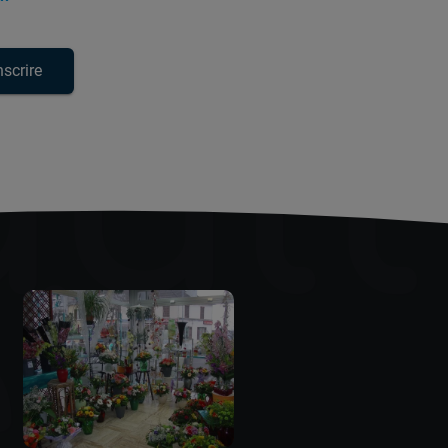
ult
l