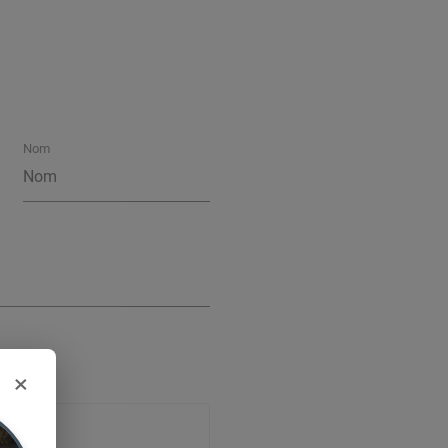
Nom
×