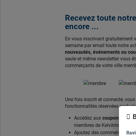
Recevez toute notre 
encore ...
En vous inscrivant gratuitement 
semaine par email toute notre act
nouveautés, événements ou coup
seule et même newsletter vous ête
commerçants de votre ville membr
Une fois inscrit et connecté, vou
fonctionnalités réservées exclu
B
Accédez aux
coupons de réd
membres de Kelvitrine.com,
Ajoutez des commerçants sur 
Ravi