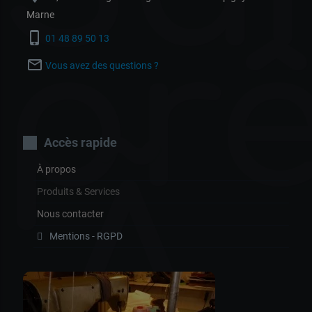
Marne
prê
phone_iphone
01 48 89 50 13
mail_outline
Vous avez des questions ?
Accès rapide
Ã
À propos
Produits & Services
Nous contacter
Mentions - RGPD