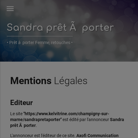
menu
Sandra prêt Ã porter
• Prêt à porter Femme, retouches •
Mentions
Légales
Editeur
Le site
"https://www.kelvitrine.com/champigny-sur-
marne/sandrapretaporter"
est édité par l'annonceur
Sandra
prêt Ã porter
.
L'annonceur est l'éditeur de ce site.
Axofi Communication