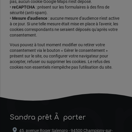
pas, aucun cookie Google Maps n'est déposé.
•
reCAPTCHA
: présent sur les formulaires à des fins de
sécurité (anti-spam).
•
Mesure d'audience
: aucune mesure d'audience n'est active
à ce jour. Si une telle mesure était mise en place à l'avenir, les
cookies correspondants ne seraient déposés qu'après votre
consentement.
Vous pouvez à tout moment modifier ou retirer votre
consentement via le bouton « Gérer le consentement »
présent sur le site, ou configurer votre navigateur pour
accepter, refuser ou supprimer les cookies. Le refus des
cookies non essentiels n'empêche pas l'utilisation du site.
Sa
Sandra prêt Ã porter
location_on
45, avenue Roger Salengro - 94500 Champigny-sur-