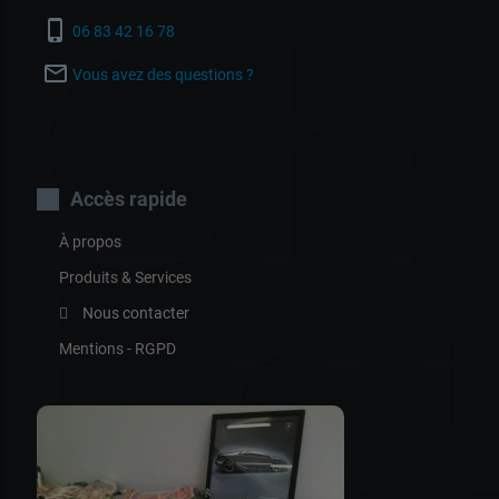
Ch
phone_iphone
06 83 42 16 78
mail_outline
Vous avez des questions ?
Accès rapide
La
À propos
Produits & Services
Nous contacter
Mentions - RGPD