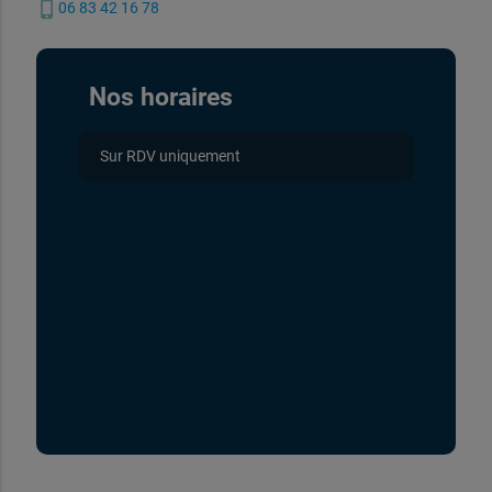
phone_iphone
06 83 42 16 78
Nos horaires
Sur RDV uniquement