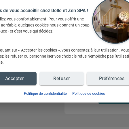
s de vous accueillir chez Belle et Zen SPA !
llez-vous confortablement. Pour vous offrir une
e agréable, quelques cookies nous donnent un coup
uce - et c'est vous qui décidez.
iquant sur « Accepter les cookies », vous consentez à leur utilisation. Vou
z les refuser ou personnaliser vos choix : le refus n'empêche pas l'utilisat
te.
e du lissage brésilien (soin
profondeur dans les cheveux
Accepter
Refuser
Préférences
 Institut : Soin corps et
Conseils pe
ement, massage, épilation,
laire : Résine, gel UV
Politique de confidentialité
Politique de cookies
Étude pers
essai coiffure, essai