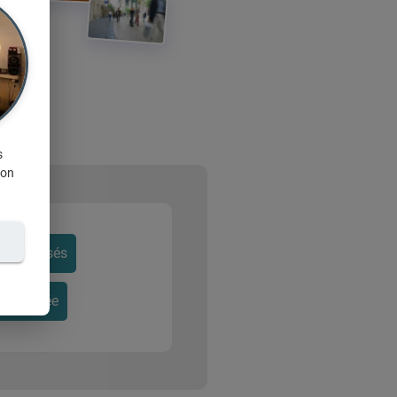
s
ion
rsonnalisés
onnalisée