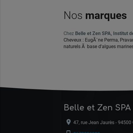
Nos
marques
Chez
Belle et Zen SPA, Institut
Cheveux : EugÃ¨ne Perma, Pravana
naturels Ã base d'algues marines
Be
Belle et Zen SPA
location_on
47, rue Jean Jaurès - 9450