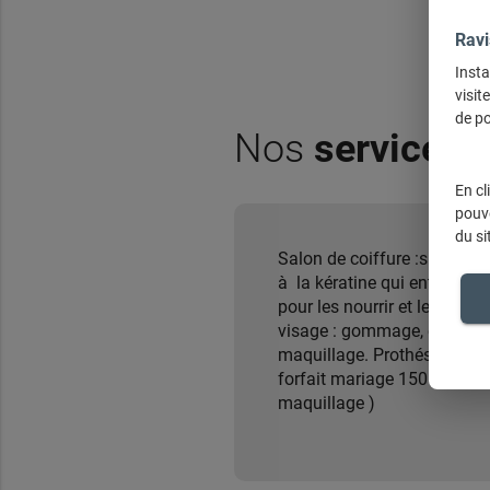
Ravi
Insta
visit
de po
Nos
services
En cl
pouve
du si
Salon de coiffure :specialist
à la kératine qui entre en 
pour les nourrir et les lisser)
visage : gommage, envelopp
maquillage. Prothésiste ongu
forfait mariage 150 euros ( 
maquillage )