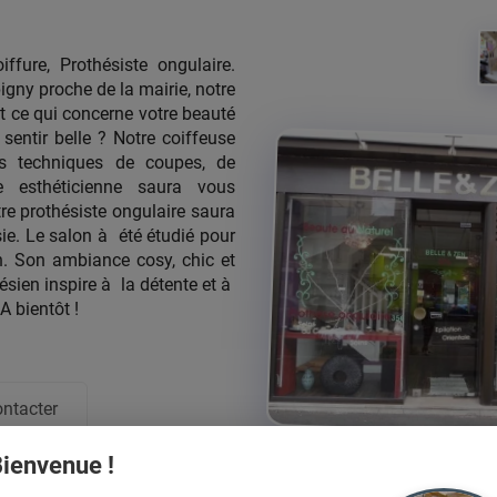
ffure, Prothésiste ongulaire.
ny proche de la mairie, notre
t ce qui concerne votre beauté
 sentir belle ? Notre coiffeuse
es techniques de coupes, de
e esthéticienne saura vous
tre prothésiste ongulaire saura
ie. Le salon à été étudié pour
. Son ambiance cosy, chic et
ésien inspire à la détente et à
A bientôt !
ntacter
ienvenue !