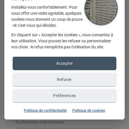
Installez-vous confortablement. Pour
vous offrir une visite agréable, quelques
cookies nous donnent un coup de pouce
Votre mot de passe doit être composé d'au moins 8 caractères
- et c'est vous qui décidez.
et contenir au moins une majuscule, une minuscule et un
chiffre. Les caractères spéciaux ne sont pas autorisés.
En cliquant sur « Accepter les cookies », vous consentez à
leur utilisation. Vous pouvez les refuser ou personnaliser
Email de connexion
vos choix : le refus n'empêche pas l'utilisation du site.
Accepter
Confirmation email
Refuser
Mot de passe
Préférences
Politique de confidentialité
Politique de cookies
Confirmation mot de passe