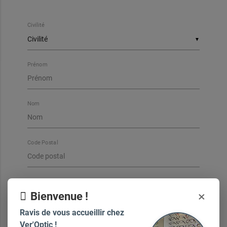
Civilité
▼
Prénom
Nom
Code Postal
Ville
×
Bienvenue !
Ravis de vous accueillir chez
Ver'Optic !