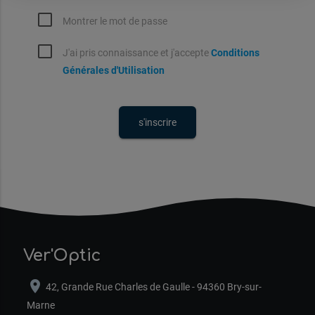
Montrer le mot de passe
J'ai pris connaissance et j'accepte
Conditions
Générales d'Utilisation
Ver'Optic
location_on
42, Grande Rue Charles de Gaulle - 94360 Bry-sur-
Marne