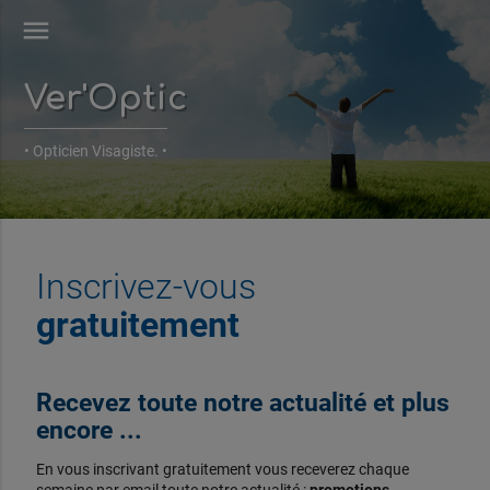
menu
Ver'Optic
• Opticien Visagiste. •
Inscrivez-vous
gratuitement
Recevez toute notre actualité et plus
encore ...
En vous inscrivant gratuitement vous receverez chaque