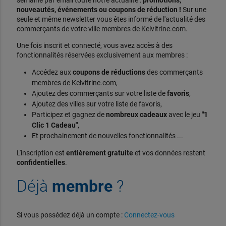
semaine par email toute notre actualité :
promotions,
nouveautés, événements ou coupons de réduction !
Sur une
seule et même newsletter vous êtes informé de l'actualité des
commerçants de votre ville membres de Kelvitrine.com.
Une fois inscrit et connecté, vous avez accès à des
fonctionnalités réservées exclusivement aux membres :
Accédez aux
coupons de réductions
des commerçants
membres de Kelvitrine.com,
Ajoutez des commerçants sur votre liste de
favoris
,
Ajoutez des villes sur votre liste de favoris,
Participez et gagnez de
nombreux cadeaux
avec le jeu
"1
Clic 1 Cadeau"
,
Et prochainement de nouvelles fonctionnalités ...
L'inscription est
entièrement gratuite
et vos données restent
confidentielles
.
Déjà
membre
?
Si vous possédez déjà un compte :
Connectez-vous