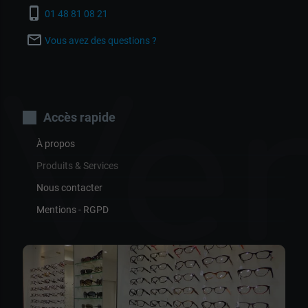
phone_iphone
01 48 81 08 21
mail_outline
Vous avez des questions ?
Ver
Accès rapide
À propos
Produits & Services
Nous contacter
Mentions - RGPD