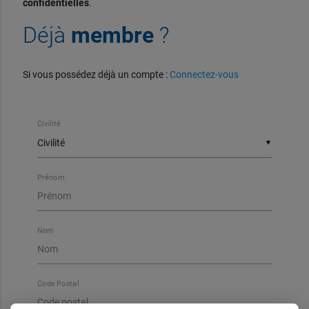
confidentielles
.
Déjà
membre
?
Si vous possédez déjà un compte :
Connectez-vous
Civilité
▼
Prénom
Nom
Code Postal