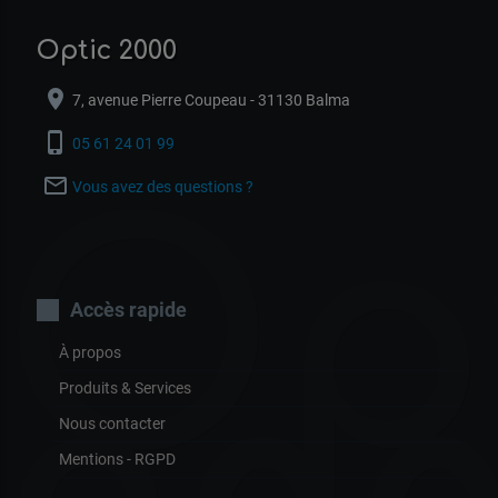
Optic 2000
location_on
7, avenue Pierre Coupeau - 31130 Balma
phone_iphone
05 61 24 01 99
mail_outline
Vous avez des questions ?
Op
Accès rapide
À propos
Produits & Services
Nous contacter
Mentions - RGPD