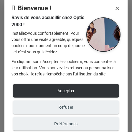
×
Bienvenue !
Ville
Ravis de vous accueillir chez Optic
2000 !
Installez-vous confortablement. Pour
vous offrir une visite agréable, quelques
cookies nous donnent un coup de pouce
- et c'est vous qui décidez.
Votre mot de passe doit être composé d'au moins 8 caractères
En cliquant sur « Accepter les cookies », vous consentez à
et contenir au moins une majuscule, une minuscule et un
leur utilisation. Vous pouvez les refuser ou personnaliser
chiffre. Les caractères spéciaux ne sont pas autorisés.
vos choix : le refus n'empêche pas l'utilisation du site.
Email de connexion
Accepter
Confirmation email
Refuser
Préférences