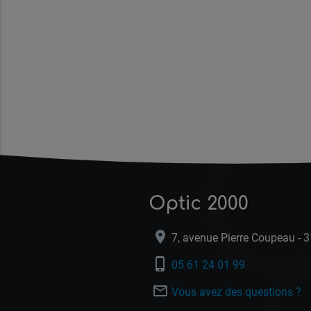
O
Optic 2000
location_on
7, avenue Pierre Coupeau -
phone_iphone
05 61 24 01 99
mail_outline
Vous avez des questions ?