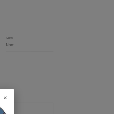
Nom
×