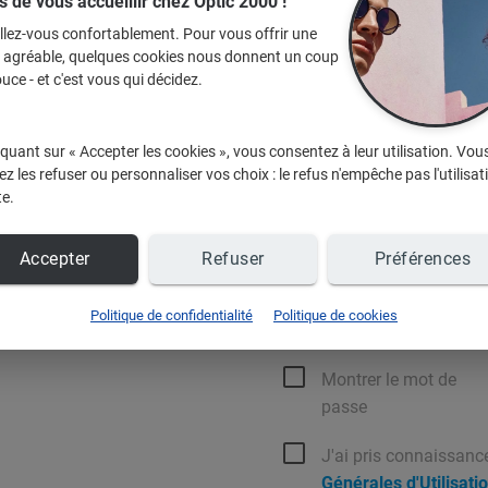
s de vous accueillir chez Optic 2000 !
ste de favoris,
llez-vous confortablement. Pour vous offrir une
reux cadeaux
avec le jeu
"1
e agréable, quelques cookies nous donnent un coup
uce - et c'est vous qui décidez.
Votre mot de passe doit être compo
 fonctionnalités ...
au moins une majuscule, une minusc
spéciaux ne sont pas autorisés.
uite
et vos données restent
iquant sur « Accepter les cookies », vous consentez à leur utilisation. Vou
Email de connexion
z les refuser ou personnaliser vos choix : le refus n'empêche pas l'utilisat
te.
?
Accepter
Refuser
Préférences
 :
Connectez-vous
Mot de passe
Politique de confidentialité
Politique de cookies
Montrer le mot de
passe
J'ai pris connaissanc
Générales d'Utilisati