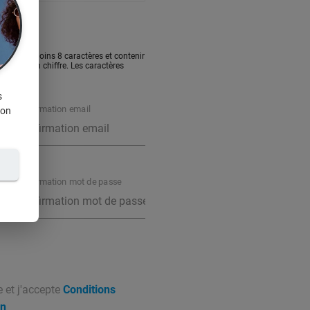
sé d'au moins 8 caractères et contenir
ule et un chiffre. Les caractères
s
Confirmation email
ion
Confirmation mot de passe
e et j'accepte
Conditions
on