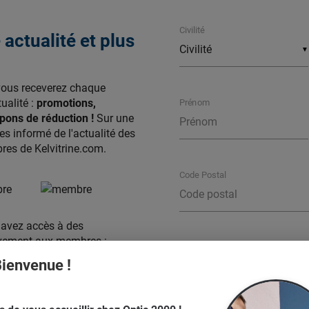
Civilité
actualité et plus
▼
vous receverez chaque
ualité :
promotions,
Prénom
ons de réduction !
Sur une
s informé de l'actualité des
es de Kelvitrine.com.
Code Postal
s avez accès à des
sivement aux membres :
Ville
ienvenue !
uctions
des commerçants
votre liste de
favoris
,