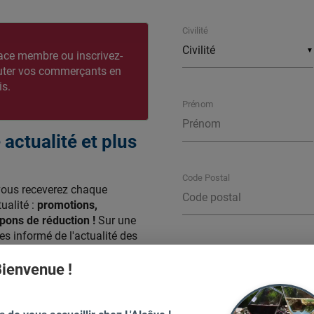
Civilité
▼
ace membre ou inscrivez-
outer vos commerçants en
is.
Prénom
actualité et plus
Code Postal
vous receverez chaque
ualité :
promotions,
ons de réduction !
Sur une
s informé de l'actualité des
es de Kelvitrine.com.
Ville
ienvenue !