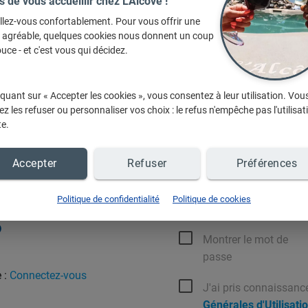
s de vous accueillir chez L'Alcôve !
s avez accès à des
llez-vous confortablement. Pour vous offrir une
sivement aux membres :
e agréable, quelques cookies nous donnent un coup
uce - et c'est vous qui décidez.
uctions
des commerçants
Votre mot de passe doit être compo
au moins une majuscule, une minusc
spéciaux ne sont pas autorisés.
votre liste de
favoris
,
iquant sur « Accepter les cookies », vous consentez à leur utilisation. Vou
ste de favoris,
Email de connexion
z les refuser ou personnaliser vos choix : le refus n'empêche pas l'utilisat
reux cadeaux
avec le jeu
"1
te.
 fonctionnalités ...
Accepter
Refuser
Préférences
Mot de passe
uite
et vos données restent
Politique de confidentialité
Politique de cookies
?
Montrer le mot de
passe
 :
Connectez-vous
J'ai pris connaissanc
Générales d'Utilisati