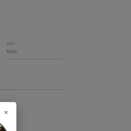
Nom
×