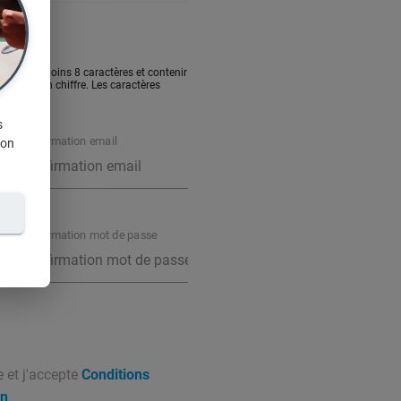
sé d'au moins 8 caractères et contenir
ule et un chiffre. Les caractères
s
Confirmation email
ion
Confirmation mot de passe
e et j'accepte
Conditions
on