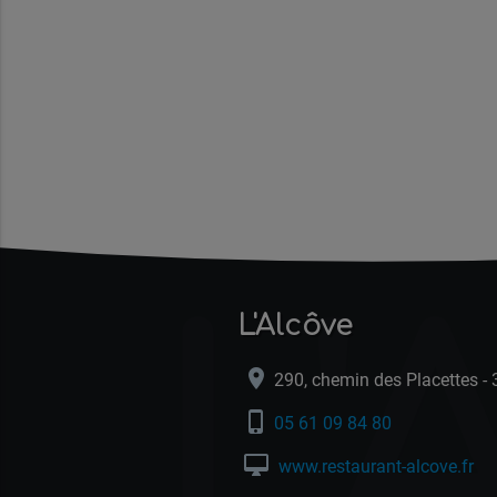
L'
L'Alcôve
location_on
290, chemin des Placettes - 
phone_iphone
05 61 09 84 80
desktop_mac
www.restaurant-alcove.fr