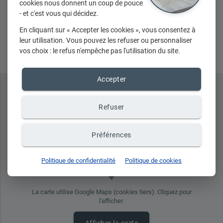
cookies nous donnent un coup de pouce
- et c'est vous qui décidez.
Envoyer
En cliquant sur « Accepter les cookies », vous consentez à
leur utilisation. Vous pouvez les refuser ou personnaliser
vos choix : le refus n'empêche pas l'utilisation du site.
Accepter
Refuser
Préférences
Politique de confidentialité
Politique de cookies
place
La carte utilise Google Maps (cookies tiers). Cliquez pour
l'afficher.