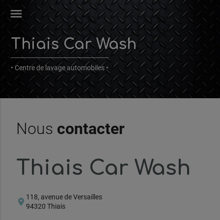
menu
Thiais Car Wash
• Centre de lavage automobiles •
Nous
contacter
Thiais Car Wash
118, avenue de Versailles
location_on
94320 Thiais