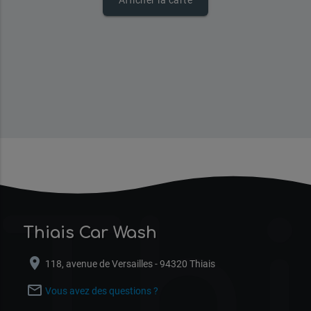
Afficher la carte
Thi
Thiais Car Wash
location_on
118, avenue de Versailles - 94320 Thiais
mail_outline
Vous avez des questions ?