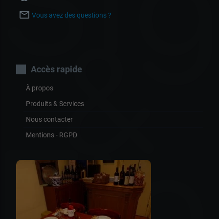
Sig
mail_outline
Vous avez des questions ?
&
Accès rapide
À propos
Produits & Services
Nous contacter
Mentions - RGPD
Fig