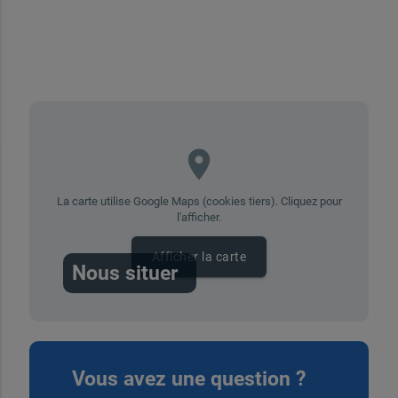
place
La carte utilise Google Maps (cookies tiers). Cliquez pour
l'afficher.
Afficher la carte
Nous situer
Vous avez une question ?