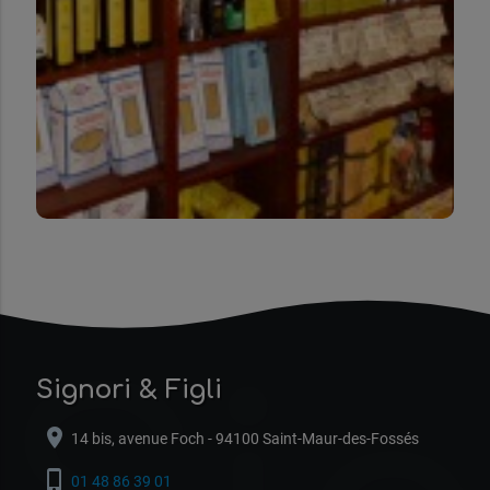
Signori & Figli
location_on
14 bis, avenue Foch - 94100 Saint-Maur-des-Fossés
phone_iphone
01 48 86 39 01