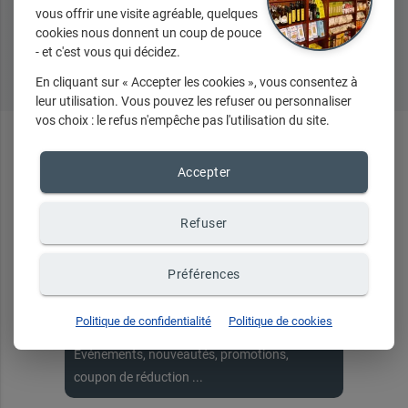
vous offrir une visite agréable, quelques
cookies nous donnent un coup de pouce
Tous nos produits
- et c'est vous qui décidez.
En cliquant sur « Accepter les cookies », vous consentez à
leur utilisation. Vous pouvez les refuser ou personnaliser
vos choix : le refus n'empêche pas l'utilisation du site.
En ce
moment
...
Accepter
Refuser
Recevez toute notre
Préférences
actualité par email
Politique de confidentialité
Politique de cookies
Événements, nouveautés, promotions,
coupon de réduction ...