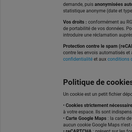
demande, puis
anonymisées aut
statistique anonyme (date et typ
Vos droits :
conformément au RGPD,
de portabilité de vos données. Po
introduire une réclamation auprès
Protection contre le spam (reC
contre les envois automatisés et a
confidentialité
et aux
conditions d
Politique de cookie
Un cookie est un petit fichier dépos
•
Cookies strictement nécessair
à votre espace. Ils sont indispen
•
Carte Google Maps
: la carte de
aucun cookie Google Maps n'est 
•
reCAPTCHA
: présent sur les fo