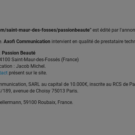
com/saint-maur-des-fosses/passionbeaute"
est édité par l'anno
e.
Axofi Communication
intervient en qualité de prestataire techn
:
Passion Beauté
 94100 Saint-Maur-des-Fossés (France)
cation : Jacob Michel.
tact
présent sur le site.
munication, SARL au capital de 10.000€, inscrite au RCS de Pa
83/189, avenue de Choisy 75013 Paris.
ellermann, 59100 Roubaix, France.