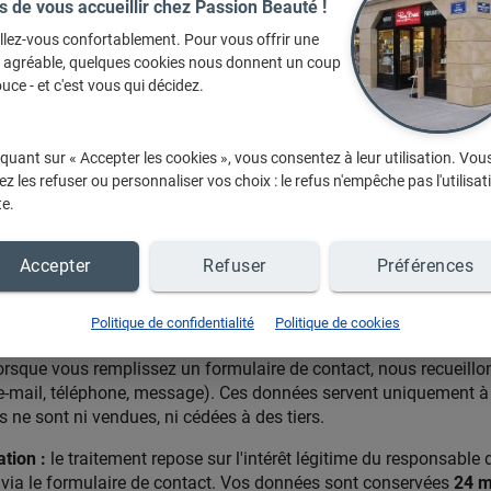
s de vous accueillir chez Passion Beauté !
 modification, adaptation, extraction, réutilisation ou diffusion, t
llez-vous confortablement. Pour vous offrir une
ou des contenus publiés sur le site, sans autorisation préalable du
e agréable, quelques cookies nous donnent un coup
rivé ou familial.
uce - et c'est vous qui décidez.
iquant sur « Accepter les cookies », vous consentez à leur utilisation. Vou
ntialité
z les refuser ou personnaliser vos choix : le refus n'empêche pas l'utilisat
te.
ialité décrit la façon dont vos
données personnelles
sont collec
itrine.com/saint-maur-des-fosses/passionbeaute"
, conforméme
à la loi Informatique et Libertés.
Accepter
Refuser
Préférences
ion Beauté, 7, place de la louvière 94100 Saint-Maur-des-Fossés
Politique de confidentialité
Politique de cookies
s-traitant
Axofi Communication
.
orsque vous remplissez un formulaire de contact, nous recueillo
e-mail, téléphone, message). Ces données servent uniquement à
les ne sont ni vendues, ni cédées à des tiers.
tion :
le traitement repose sur l'intérêt légitime du responsable
via le formulaire de contact. Vos données sont conservées
24 m