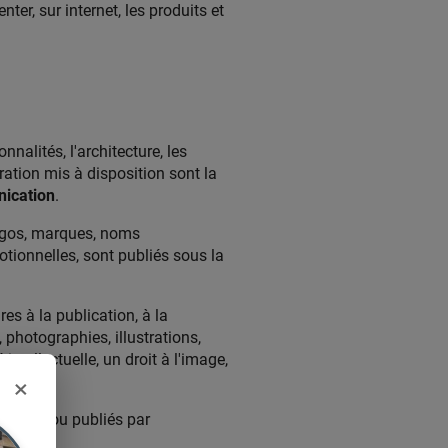
ter, sur internet, les produits et
nalités, l'architecture, les
ration mis à disposition sont la
ication
.
logos, marques, noms
otionnelles, sont publiés sous la
es à la publication, à la
 photographies, illustrations,
ntellectuelle, un droit à l'image,
×
validés ou publiés par