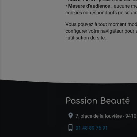
•
Mesure d'audience
: aucune mesu
cookies correspondants ne serai
Vous pouvez à tout moment modifie
configurer votre navigateur pour 
l'utilisation du site.
Pa
Passion Beauté
location_on
7, place de la louvière - 94
phone_iphone
01 48 89 76 91