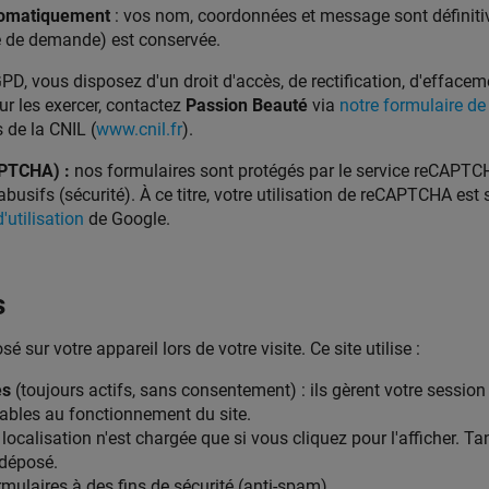
omatiquement
: vos nom, coordonnées et message sont définitiv
e de demande) est conservée.
 vous disposez d'un droit d'accès, de rectification, d'effacemen
ur les exercer, contactez
Passion Beauté
via
notre formulaire de
 de la CNIL (
www.cnil.fr
).
APTCHA) :
nos formulaires sont protégés par le service reCAPTCH
busifs (sécurité). À ce titre, votre utilisation de reCAPTCHA est
'utilisation
de Google.
s
é sur votre appareil lors de votre visite. Ce site utilise :
es
(toujours actifs, sans consentement) : ils gèrent votre session
sables au fonctionnement du site.
 localisation n'est chargée que si vous cliquez pour l'afficher. Ta
déposé.
rmulaires à des fins de sécurité (anti-spam).