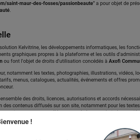
com/saint-maur-des-fosses/passionbeaute"
a pour objet de présen
auté
.
elle
solution Kelvitrine, les développements informatiques, les fonction
ents graphiques propres à la plateforme et les outils d'administ
n
ou font l'objet de droits d'utilisation concédés à
Axofi Commun
r, notamment les textes, photographies, illustrations, vidéos, 
tarifs, menus, catalogues, actualités, événements et offres prom
onceur.
ensemble des droits, licences, autorisations et accords nécessair
on des contenus diffusés sur son site, notamment pour les textes,
rciaux et tout autre élément protégé par un droit de propriété i
roit de tiers.
ienvenue !
être tenue responsable des contenus fournis, ajoutés, modifiés, 
teintes aux droits de tiers résultant de ces contenus.