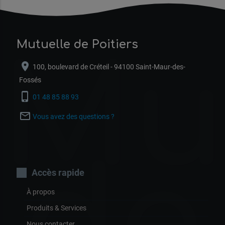
Mutuelle de Poitiers
Mu
location_on
100, boulevard de Créteil - 94100 Saint-Maur-des-
Fossés
phone_iphone
01 48 85 88 93
mail_outline
Vous avez des questions ?
de
Accès rapide
À propos
Produits & Services
Nous contacter