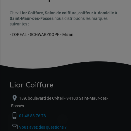
Chez
Lior Coiffure, Salon de coiffure, coiffeur à domicile à
Saint-Maur-des-Fossés
nous distribuons les marques
suivantes :
- L'OREAL - SCHWARZKOPF - Mizani
Lior Coiffure
location_on
189, boulevard de Créteil - 94100 Saint-Maur-des-
Fossés
phone_iphone
01 48 83 76 78
mail_outline
Vous avez des questions ?