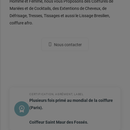
Homme et Femme, nous vous Proposons des Coiffures de
Mariées et de Cocktails, des Extentions de Cheveux, de
Défrisage, Tresses, Tissages et aussi le Lissage Bresilien,
coiffure afro.
Nous contacter
CERTIFICATION, AGRÉMENT, LABEL
Plusieurs fois primé au mondial de la coiffure
workspace_premium
(Paris).
Coiffeur Saint Maur des Fossés.