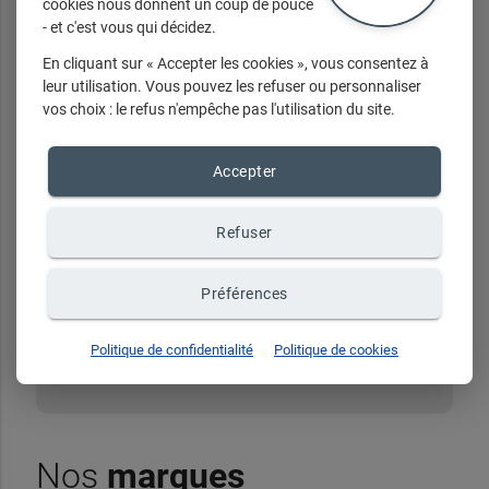
cookies nous donnent un coup de pouce
- et c'est vous qui décidez.
En cliquant sur « Accepter les cookies », vous consentez à
Nos
services
leur utilisation. Vous pouvez les refuser ou personnaliser
vos choix : le refus n'empêche pas l'utilisation du site.
Accepter
Conseil et Personnalisation par un
Visagiste. Nos Professionelles de la Couleur
Refuser
vous feront Découvrir la nouvelle
Génération de couleurs O%ammoniaque,
Préférences
oxydant,parfum et 100% performance
Onglerie, Manucunerie; Pedicunerie
Politique de confidentialité
Politique de cookies
Nos
marques