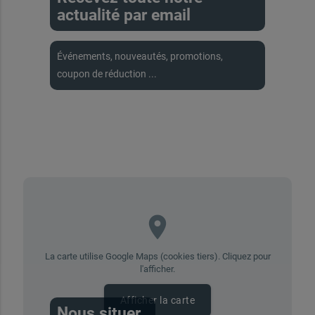
actualité par email
Événements, nouveautés, promotions,
coupon de réduction ...
place
La carte utilise Google Maps (cookies tiers). Cliquez pour
l'afficher.
Afficher la carte
Nous situer