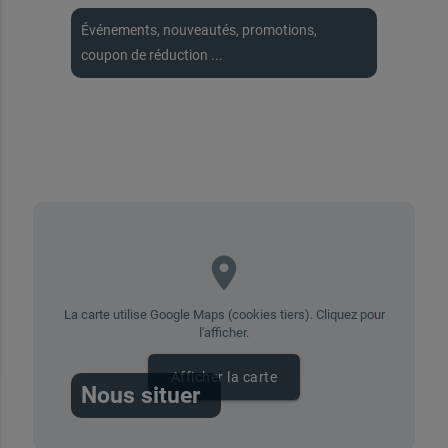
Événements, nouveautés, promotions,
coupon de réduction ...
place
La carte utilise Google Maps (cookies tiers). Cliquez pour
l'afficher.
Afficher la carte
Nous situer