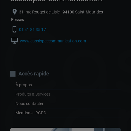
location_on
31, rue Rouget de Lisle - 94100 Saint-Maur-des-
Fossés
Ca
phone_iphone
01 41 81 35 17
desktop_mac
www.cassiopeecommunication.com
Accès rapide
À propos
Co
Produits & Services
Nous contacter
Mentions - RGPD