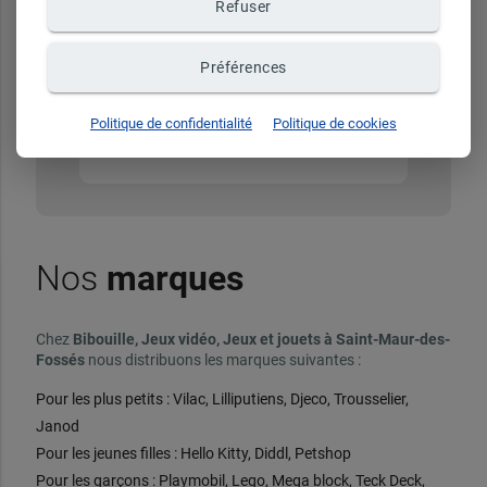
Refuser
Préférences
Conseils personnalisés
English Speaker
Politique de confidentialité
Politique de cookies
Nos
marques
Chez
Bibouille, Jeux vidéo, Jeux et jouets à Saint-Maur-des-
Fossés
nous distribuons les marques suivantes :
Pour les plus petits : Vilac, Lilliputiens, Djeco, Trousselier,
Janod
Pour les jeunes filles : Hello Kitty, Diddl, Petshop
Pour les garçons : Playmobil, Lego, Mega block, Teck Deck,