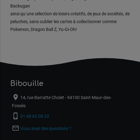
Backugan
ainsi qu´une sélection de loisirs créatifs, de jeux de sociétés, de
peluches, sans oublier les cartes à collectionner comme
Pokemon, Dragon Ball Z, Yu-Gi-Oh!
Bibouille
location_on
14, rue Barratte Cholet - 94100 Saint-Maur-des-
Fossés
phone_iphone
01 48 83 08 33
mail_outline
Vous avez des questions ?