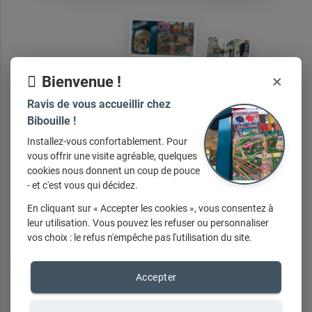
×
Bienvenue !
Ravis de vous accueillir chez
Nos
services
Bibouille !
Installez-vous confortablement. Pour
vous offrir une visite agréable, quelques
cookies nous donnent un coup de pouce
Si vous recherchez un jeu ou un jouet en
- et c'est vous qui décidez.
particulier qui ne se trouve pas en magasin,
En cliquant sur « Accepter les cookies », vous consentez à
n'hésitez pas à nous en parler et nous
leur utilisation. Vous pouvez les refuser ou personnaliser
ferons le maximum pour nous le procurer.
vos choix : le refus n'empêche pas l'utilisation du site.
Jeux, jouets à Saint maur des fossés,
Accepter
cadeaux, bracelets enfants ...