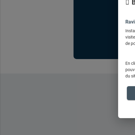
B
Ravi
Insta
visit
de po
En cl
pouve
du si