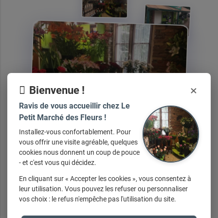
connaissance de la ville et pourra répondre facilement à tous
vos besoins. N’hésitez pas à la consulter !
Empli de charme et d’histoire, cette adresse à l'atmosphère
typiquement toulousaine vous invite à découvrir des trésors
de créativité et d'élégance florales.
×
Bienvenue !
Ravis de vous accueillir chez Le
Petit Marché des Fleurs !
Installez-vous confortablement. Pour
vous offrir une visite agréable, quelques
cookies nous donnent un coup de pouce
- et c'est vous qui décidez.
En cliquant sur « Accepter les cookies », vous consentez à
leur utilisation. Vous pouvez les refuser ou personnaliser
vos choix : le refus n'empêche pas l'utilisation du site.
Nos
services