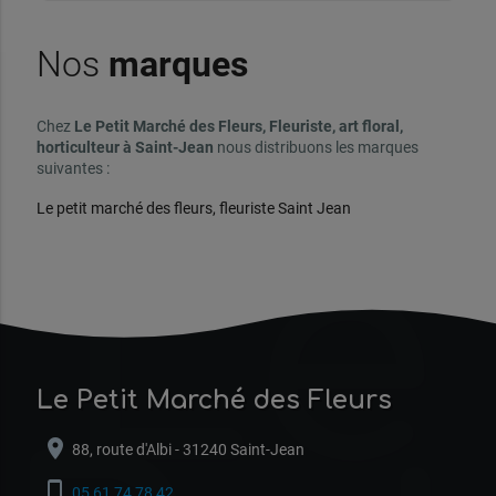
Nos
marques
Chez
Le Petit Marché des Fleurs, Fleuriste, art floral,
horticulteur à Saint-Jean
nous distribuons les marques
suivantes :
Le
Le petit marché des fleurs, fleuriste Saint Jean
Le Petit Marché des Fleurs
location_on
88, route d'Albi - 31240 Saint-Jean
phone_iphone
05 61 74 78 42