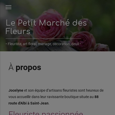
menu
Le Petit Marché des
Fleurs
• Fleuriste, art floral, mariage, décoration, deuil •
À
propos
Jocelyne
et son équipe d’artisans fleuristes sont heureux de
vous accueillir dans leur ravissante boutique située au
88
route d'Albi à Saint-Jean
.
Fleuriste passionnée