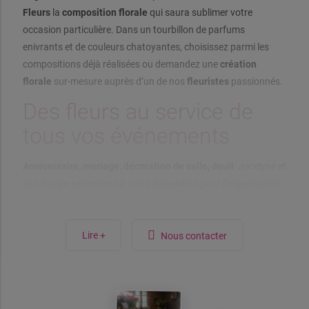
Fleurs
la
composition florale
qui saura sublimer votre
occasion particulière. Dans un tourbillon de parfums
enivrants et de couleurs chatoyantes, choisissez parmi les
compositions déjà réalisées ou demandez une
création
florale
sur-mesure auprès d’un de nos
fleuristes
passionnés.
Des fleurs au service de
tous vos événements
Anniversaire, mariage, décoration de salle, deuil
, Jocelyne et
son équipe se tiennent à votre disposition pour l’organisation
de tout type d’événement. La boutique propose également un
large choix
d’objets de décoration
qui complèteront avec
goût votre cadeau : bougies parfumées, objets déco, vases,
Lire +
Nous contacter
cadres… pour offrir ou se faire plaisir !
Jocelyne, votre
fleuriste
à
Saint-Jean
, implantée dans le
centre-ville depuis 1983, met à votre disposition sa parfaite