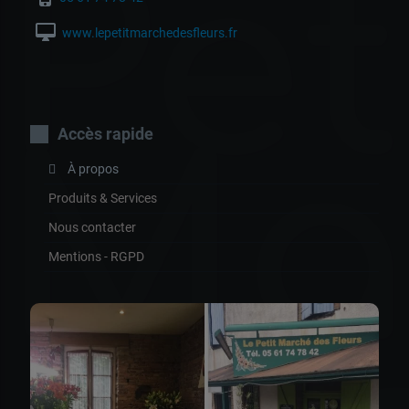
Pet
desktop_mac
www.lepetitmarchedesfleurs.fr
Ma
Accès rapide
À propos
Produits & Services
Nous contacter
Mentions - RGPD