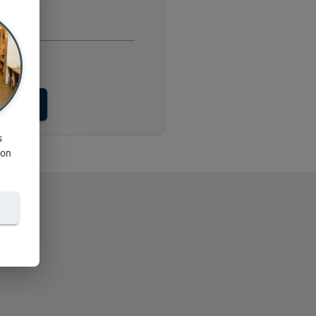
voyer
s
ion