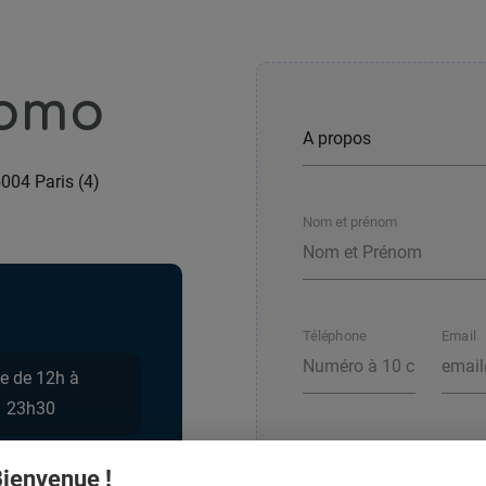
Momo
004 Paris (4)
Nom et prénom
Téléphone
Email
e de 12h à
à 23h30
ienvenue !
Votre message