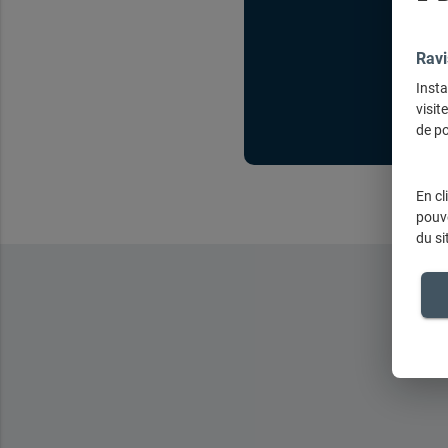
Ravi
Insta
visit
de po
En cl
pouve
du si