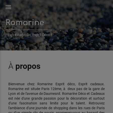
menu
Romarine
• Esprit cadeaux, Esprit Déco •
À
propos
Bienvenue chez Romarine Esprit déco, Esprit cadeaux.
Romarine est située Paris 12ème, à deux pas de la gare de
Lyon et de l'avenue de Daumesnil. Romarine Déco et Cadeaux
est née d'une grande passion pour la décoration et surtout
d'une fascination sans limite pour le talent. Retrouvez
l'ambiance d'une journée de shopping dans les rues de Paris
ou d'un simple clic de souris, promenez-vous au hasard des