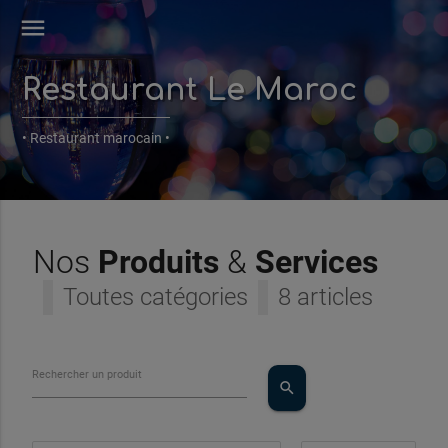
menu
Restaurant Le Maroc
• Restaurant marocain •
Nos
Produits
&
Services
Toutes catégories
8 articles
Rechercher un produit
search