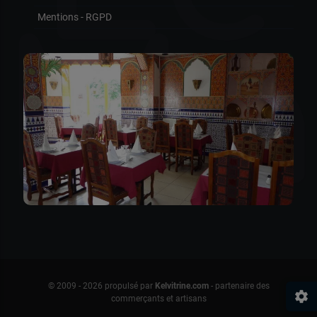
Mentions - RGPD
Ma
© 2009 - 2026 propulsé par
Kelvitrine.com
- partenaire des
settings
commerçants et artisans