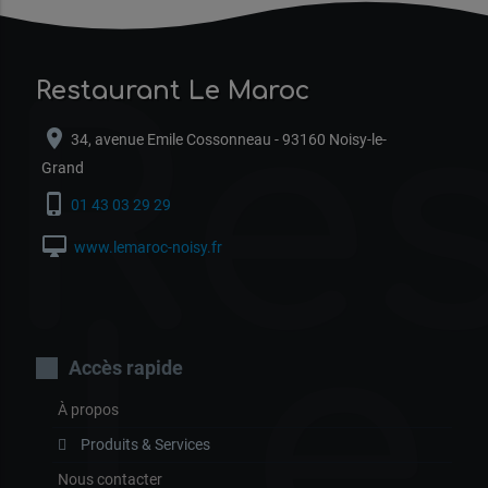
Re
Restaurant Le Maroc
location_on
34, avenue Emile Cossonneau - 93160 Noisy-le-
Grand
phone_iphone
01 43 03 29 29
desktop_mac
www.lemaroc-noisy.fr
Le
Accès rapide
À propos
Produits & Services
Nous contacter