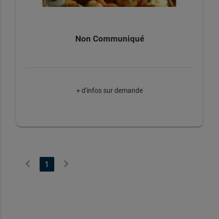
Non Communiqué
+ d'infos sur demande
chevron_left
chevron_right
1