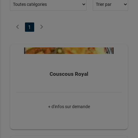
chevron_left
chevron_right
1
Couscous Royal
+ d'infos sur demande