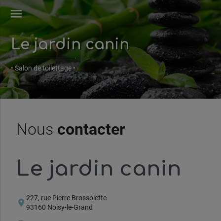
menu
Le jardin canin
• Salon de toilettage •
Nous
contacter
Le jardin canin
227, rue Pierre Brossolette
location_on
93160 Noisy-le-Grand