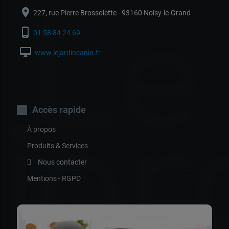
Le
location_on
227, rue Pierre Brossolette - 93160 Noisy-le-Grand
phone_iphone
01 58 84 24 69
desktop_mac
www.lejardincanin.fr
Accès rapide
jar
À propos
Produits & Services
Nous contacter
Mentions - RGPD