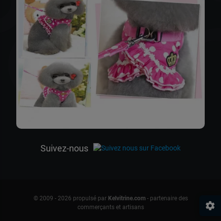
ca
Suivez-nous
© 2009 - 2026 propulsé par
Kelvitrine.com
- partenaire des
settings
commerçants et artisans