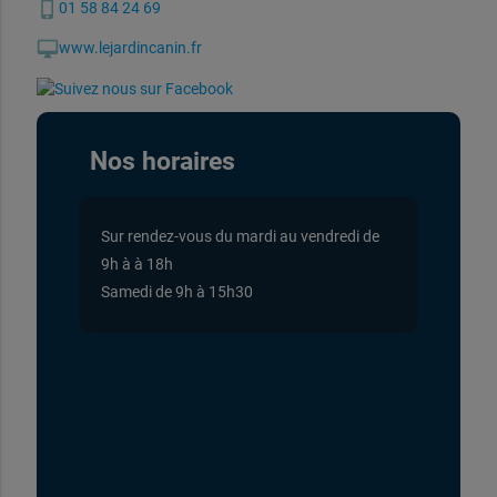
phone_iphone
01 58 84 24 69
desktop_mac
www.lejardincanin.fr
Nos horaires
Sur rendez-vous du mardi au vendredi de
9h à à 18h
Samedi de 9h à 15h30